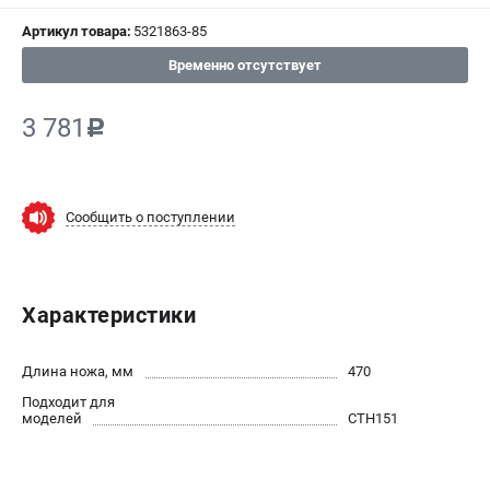
СРАВНЕНИЕ
(
0
)
Артикул товара:
5321863-85
Временно отсутствует
ИЗБРАННОЕ
(
0
)
3 781
c
МАГАЗИНЫ
СЕРВИС
Сообщить о поступлении
ПОДДЕРЖКА
Сервисный центр
Нашли дешевле?
Характеристики
Политика обработки персональных данных
Длина ножа, мм
470
ИНФОРМАЦИЯ
Подходит для
моделей
CTH151
О компании
Новости
Юридическим лицам