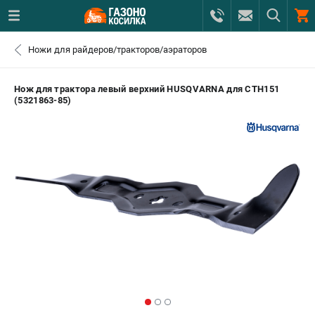
0 
Ножи для райдеров/тракторов/аэраторов
₽
САНКТ-ПЕТЕРБУРГ
Нож для трактора левый верхний HUSQVARNA для CTH151
(5321863-85)
+7 (812) 615-80-17
- ЗАКАЗ ИЗДЕЛИЙ
+7 (8112) 59-12-69
- ЗАКАЗ ЗАПЧАСТЕЙ
ЗАКАЗАТЬ ЗАПЧАСТЬ
ВХОД ИЛИ РЕГИСТРАЦИЯ
КАТАЛОГ
АКЦИИ