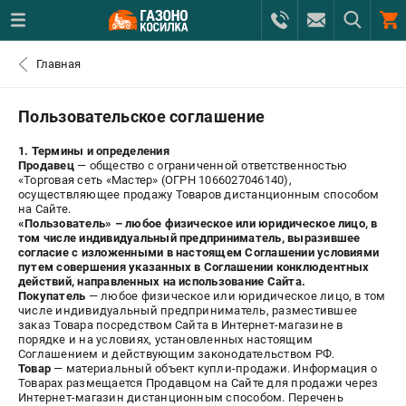
0 
Главная
₽
САНКТ-ПЕТЕРБУРГ
Пользовательское соглашение
1. Термины и определения
+7 (812) 615-80-17
- ЗАКАЗ ИЗДЕЛИЙ
Продавец
— общество с ограниченной ответственностью
«Торговая сеть «Мастер» (ОГРН 1066027046140),
осуществляющее продажу Товаров дистанционным способом
+7 (8112) 59-12-69
- ЗАКАЗ ЗАПЧАСТЕЙ
на Сайте.
«Пользователь»
– любое физическое или юридическое лицо, в
том числе индивидуальный предприниматель, выразившее
ЗАКАЗАТЬ ЗАПЧАСТЬ
согласие с изложенными в настоящем Соглашении условиями
путем совершения указанных в Соглашении конклюдентных
действий, направленных на использование Сайта.
ВХОД ИЛИ РЕГИСТРАЦИЯ
Покупатель
— любое физическое или юридическое лицо, в том
числе индивидуальный предприниматель, разместившее
заказ Товара посредством Сайта в Интернет-магазине в
КАТАЛОГ
порядке и на условиях, установленных настоящим
Соглашением и действующим законодательством РФ.
Товар
— материальный объект купли-продажи. Информация о
АКЦИИ
Товарах размещается Продавцом на Сайте для продажи через
Интернет-магазин дистанционным способом. Перечень