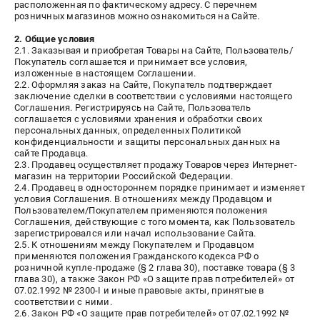
расположенная по фактическому адресу. С перечнем
Как нас найти
розничных магазинов можно ознакомиться на Сайте.
Пользовательское соглашение
2. Общие условия
Способы оплаты
2.1. Заказывая и приобретая Товары на Сайте, Пользователь/
Покупатель соглашается и принимает все условия,
изложенные в настоящем Соглашении.
2.2. Оформляя заказ на Сайте, Покупатель подтверждает
САДОВАЯ ТЕХНИКА
заключение сделки в соответствии с условиями настоящего
Соглашения. Регистрируясь на Сайте, Пользователь
Аэраторы и скарификаторы
соглашается с условиями хранения и обработки своих
Газонокосилки
персональных данных, определенных Политикой
конфиденциальности и защиты персональных данных на
Принадлежности и аксессуары
сайте Продавца.
Расходные материалы
2.3. Продавец осуществляет продажу Товаров через Интернет-
магазин на территории Российской Федерации.
Садовые райдеры
2.4. Продавец в одностороннем порядке принимает и изменяет
Садовые тракторы
условия Соглашения. В отношениях между Продавцом и
Пользователем/Покупателем применяются положения
Средства защиты
Соглашения, действующие с того момента, как Пользователь
Триммеры и мотокосы
зарегистрировался или начал использование Сайта.
2.5. К отношениям между Покупателем и Продавцом
применяются положения Гражданского кодекса РФ о
розничной купле-продаже (§ 2 глава 30), поставке товара (§ 3
глава 30), а также Закон РФ «О защите прав потребителей» от
ТЕЛЕФОН (САНКТ-ПЕТЕРБУРГ)
07.02.1992 № 2300-I и иные правовые акты, принятые в
+7 (812) 615-80-17
соответствии с ними.
Информация размещённая на сайте не является публичной
2.6. Закон РФ «О защите прав потребителей» от 07.02.1992 №