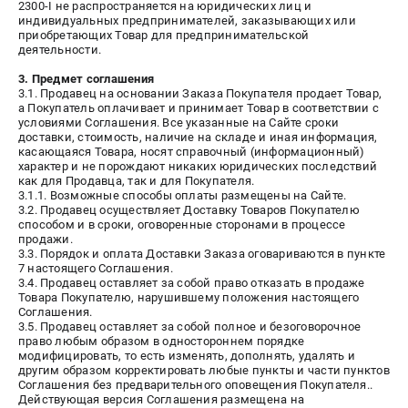
офертой
2300-I не распространяется на юридических лиц и
индивидуальных предпринимателей, заказывающих или
приобретающих Товар для предпринимательской
проспект Александровской Фермы, 29АЛ
деятельности.
8 (812) 615-80-17
Режим работы колл-центра:
3. Предмет соглашения
пн-пт - с 9:00 до 18:00
3.1. Продавец на основании Заказа Покупателя продает Товар,
сб - с 10:00 до 18:00
а Покупатель оплачивает и принимает Товар в соответствии с
вс - выходной
условиями Соглашения. Все указанные на Сайте сроки
доставки, стоимость, наличие на складе и иная информация,
ЗАКАЗ ЗАПЧАСТЕЙ
касающаяся Товара, носят справочный (информационный)
+7 (8112) 59-12-69
характер и не порождают никаких юридических последствий
как для Продавца, так и для Покупателя.
zakaz@gazonokosilka-spb.ru
3.1.1. Возможные способы оплаты размещены на Сайте.
3.2. Продавец осуществляет Доставку Товаров Покупателю
способом и в сроки, оговоренные сторонами в процессе
продажи.
3.3. Порядок и оплата Доставки Заказа оговариваются в пункте
7 настоящего Соглашения.
3.4. Продавец оставляет за собой право отказать в продаже
Товара Покупателю, нарушившему положения настоящего
Соглашения.
3.5. Продавец оставляет за собой полное и безоговорочное
право любым образом в одностороннем порядке
модифицировать, то есть изменять, дополнять, удалять и
другим образом корректировать любые пункты и части пунктов
Соглашения без предварительного оповещения Покупателя..
Действующая версия Соглашения размещена на