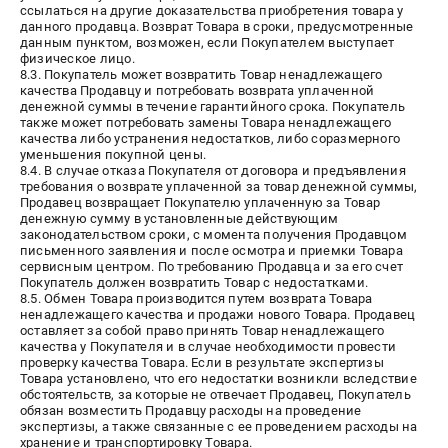
ссылаться на другие доказательства приобретения товара у
данного продавца. Возврат Товара в сроки, предусмотренные
данным пунктом, возможен, если Покупателем выступает
физическое лицо.
8.3. Покупатель может возвратить Товар ненадлежащего
качества Продавцу и потребовать возврата уплаченной
денежной суммы в течение гарантийного срока. Покупатель
также может потребовать замены Товара ненадлежащего
качества либо устранения недостатков, либо соразмерного
уменьшения покупной цены.
8.4. В случае отказа Покупателя от договора и предъявления
требования о возврате уплаченной за товар денежной суммы,
Продавец возвращает Покупателю уплаченную за Товар
денежную сумму в установленные действующим
законодательством сроки, с момента получения Продавцом
письменного заявления и после осмотра и приемки Товара
сервисным центром. По требованию Продавца и за его счет
Покупатель должен возвратить Товар с недостатками.
8.5. Обмен Товара производится путем возврата Товара
ненадлежащего качества и продажи нового Товара. Продавец
оставляет за собой право принять Товар ненадлежащего
качества у Покупателя и в случае необходимости провести
проверку качества Товара. Если в результате экспертизы
Товара установлено, что его недостатки возникли вследствие
обстоятельств, за которые не отвечает Продавец, Покупатель
обязан возместить Продавцу расходы на проведение
экспертизы, а также связанные с ее проведением расходы на
хранение и транспортировку Товара.