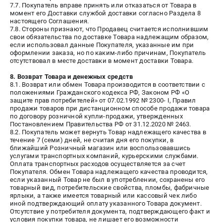
7.7. Покупатель вправе принять или отказаться от Товара в
момент его Доставки службой доставки согласно Раздела 8
настоящего Соглашения.
7.8. Стороны признают, что Продавец считается исполнившим
свои обязательства по доставке Товара надлежащим образом,
если использовал данные Покупателя, указанные им при
оформлении заказа, но по каким-либо причинам, Покупатель
отсутствовал в месте доставки в момент доставки Товара.
8. Возврат Товара и денежных средств
8.1. Возврат или обмен Товара производится в соответствии с
положениями Гражданского кодекса РФ, Законом РФ «О
защите прав потребителей» от 07.02.1992 № 2300- I, Правил
продажи товаров при дистанционном способе продажи товара
по договору розничной купли-продажи, утвержденных
Постановлением Правительства РФ от 31.12.2020 № 2463.
8.2. Покупатель может вернуть Товар надлежащего качества в
течение 7 (семи) дней, не считая дня его покупки, в
ближайший Розничный магазин или воспользовавшись
услугами транспортных компаний, курьерскими службами.
Оплата транспортных расходов осуществляется за счет
Покупателя. Обмен Товара надлежащего качества проводится,
если указанный Товар не был в употреблении, сохранены его
товарный вид, потребительские свойства, пломбы, фабричные
ярлыки, а также имеется товарный или кассовый чек либо
иной подтверждающий оплату указанного Товара документ.
Отсутствие у потребителя документа, подтверждающего факт и
условия покупки товара, не лишает его возможности