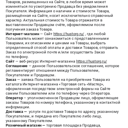
Товаров, размещенных на Сайте, в любое время может
СРАВНЕНИЕ
(
0
)
изменяться по усмотрению Продавца без уведомления
Покупателя. Информация о наличии и стоимости Товара,
размещённая на Сайте, носит исключительно справочный
характер. Актуальная стоимость Товара отражается в
ИЗБРАННОЕ
(
0
)
выставленном Продавцом счёте, оформляемом после
получения заказа Товара.
Интернет-магазин
— Сайт
https://hustorg.ru/
, где любой
МАГАЗИНЫ
Пользователь может ознакомиться с представленными
Товарами, их описанием и ценами на Товары, выбрать
определенный способ оплаты и доставки Товаров, отправить
СЕРВИС
Заказ по электронной почте и/или осуществить Заказ
по телефону.
Сайт
— веб-ресурс Интернет-магазина
https://hustorg.ru/
ПОДДЕРЖКА
Соглашение
— данное Пользовательское соглашение, которое
регламентирует отношения между Пользователем,
Сервисный центр
Покупателем и Продавцом.
Заказ
Нашли дешевле?
— заявка Пользователя на приобретение Товара из
каталога Интернет-магазина «Торговая сеть «Мастер»,
Политика обработки персональных данных
оформленная посредством электронной формы на Сайте
самим Пользователем или по телефону через Оператора.
Оператор
– уполномоченное Продавцом лицо, оформляющее
ИНФОРМАЦИЯ
заказы Товаров по номеру телефона, указанному в контактной
информации.
О компании
Доставка
—
услуги по доставке Товара по адресу, указанному
Покупателем, и передача его Покупателю либо лицу,
Новости
указанному Покупателем.
Розничный магазин
Юридическим лицам
—
торговая площадка Продавца,