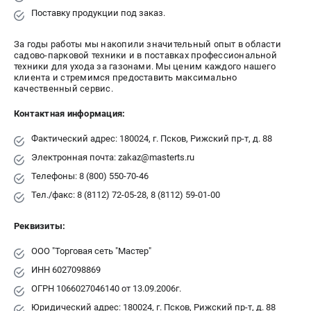
Поставку продукции под заказ.
СРАВНЕНИЕ
(
0
)
За годы работы мы накопили значительный опыт в области
ИЗБРАННОЕ
(
0
)
садово-парковой техники и в поставках профессиональной
техники для ухода за газонами. Мы ценим каждого нашего
клиента и стремимся предоставить максимально
МАГАЗИНЫ
качественный сервис.
Контактная информация:
СЕРВИС
Фактический адрес: 180024, г. Псков, Рижский пр-т, д. 88
ПОДДЕРЖКА
Электронная почта: zakaz@masterts.ru
Сервисный центр
Телефоны: 8 (800) 550-70-46
Нашли дешевле?
Тел./факс: 8 (8112) 72-05-28, 8 (8112) 59-01-00
Политика обработки персональных данных
Реквизиты:
ИНФОРМАЦИЯ
ООО "Торговая сеть "Мастер"
О компании
ИНН 6027098869
Новости
ОГРН 1066027046140 от 13.09.2006г.
Юридическим лицам
Юридический адрес: 180024, г. Псков, Рижский пр-т, д. 88