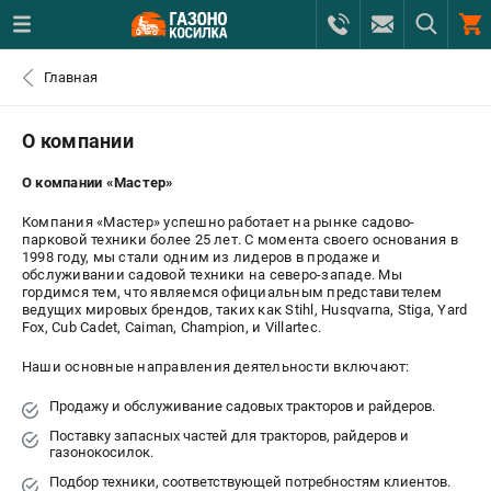
0 
Главная
₽
САНКТ-ПЕТЕРБУРГ
О компании
О компании «Мастер»
+7 (812) 615-80-17
- ЗАКАЗ ИЗДЕЛИЙ
Компания «Мастер» успешно работает на рынке садово-
парковой техники более 25 лет. С момента своего основания в
+7 (8112) 59-12-69
- ЗАКАЗ ЗАПЧАСТЕЙ
1998 году, мы стали одним из лидеров в продаже и
обслуживании садовой техники на северо-западе. Мы
гордимся тем, что являемся официальным представителем
ЗАКАЗАТЬ ЗАПЧАСТЬ
ведущих мировых брендов, таких как Stihl, Husqvarna, Stiga, Yard
Fox, Cub Cadet, Caiman, Champion, и Villartec.
ВХОД ИЛИ РЕГИСТРАЦИЯ
Наши основные направления деятельности включают:
КАТАЛОГ
Продажу и обслуживание садовых тракторов и райдеров.
Поставку запасных частей для тракторов, райдеров и
газонокосилок.
АКЦИИ
Подбор техники, соответствующей потребностям клиентов.