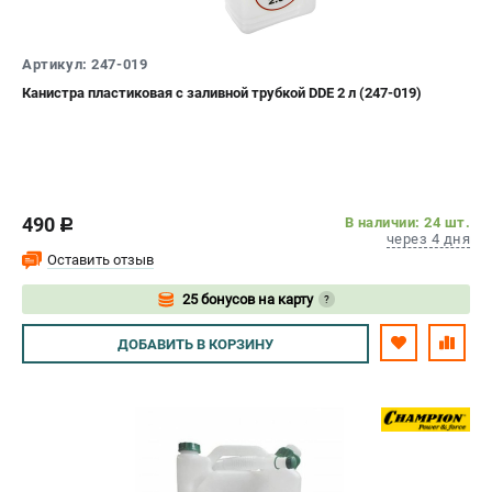
Как нас найти
Пользовательское соглашение
Артикул: 247-019
Способы оплаты
Канистра пластиковая с заливной трубкой DDE 2 л (247-019)
САДОВАЯ ТЕХНИКА
Аэраторы и скарификаторы
Газонокосилки
Принадлежности и аксессуары
490
В наличии: 24 шт.
c
через 4 дня
Расходные материалы
Оставить отзыв
Садовые райдеры
25 бонусов на карту
?
Садовые тракторы
Средства защиты
Авторизуйтесь
ДОБАВИТЬ
В КОРЗИНУ
Триммеры и мотокосы
ТЕЛЕФОН (САНКТ-ПЕТЕРБУРГ)
+7 (812) 615-80-17
Информация размещённая на сайте не является публичной