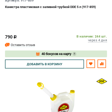
Артикул: 917-859
СРАВНЕНИЕ
(
0
)
Канистра пластиковая с заливной трубкой DDE 5 л (917-859)
ИЗБРАННОЕ
(
0
)
МАГАЗИНЫ
790
В наличии: 244 шт.
c
через 4 дня
СЕРВИС
Оставить отзыв
40 бонусов на карту
?
ПОДДЕРЖКА
Авторизуйтесь
Сервисный центр
ДОБАВИТЬ
В КОРЗИНУ
Нашли дешевле?
Политика обработки персональных данных
ИНФОРМАЦИЯ
О компании
Новости
Юридическим лицам