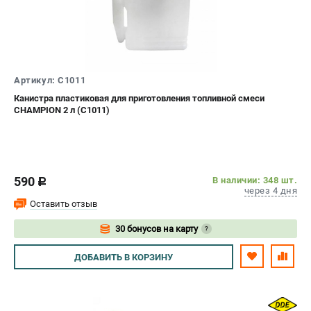
офертой
проспект Александровской Фермы, 29АЛ
8 (812) 615-80-17
Режим работы колл-центра:
пн-пт - с 9:00 до 18:00
сб - с 10:00 до 18:00
Артикул: C1011
вс - выходной
Канистра пластиковая для приготовления топливной смеси
ЗАКАЗ ЗАПЧАСТЕЙ
CHAMPION 2 л (C1011)
+7 (8112) 59-12-69
zakaz@gazonokosilka-spb.ru
590
В наличии: 348 шт.
c
через 4 дня
Оставить отзыв
30 бонусов на карту
?
Авторизуйтесь
ДОБАВИТЬ
В КОРЗИНУ