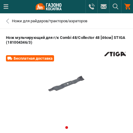
0 
Ножи для райдеров/тракторов/аэраторов
₽
ПОМОНА
Нож мульчирующий для г/к Combi 48/Collector 48 [46см] STIGA
(181004346/3)
+7 (800) 550-70-46
- ЗАКАЗ ИЗДЕЛИЙ
Бесплатная доставка
+7 (8112) 59-12-69
- ЗАКАЗ ЗАПЧАСТЕЙ
ЗАКАЗАТЬ ЗАПЧАСТЬ
ВХОД ИЛИ РЕГИСТРАЦИЯ
КАТАЛОГ
АКЦИИ