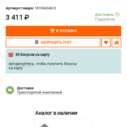
СРАВНЕНИЕ
(
0
)
Артикул товара:
181004346/3
Доставим
3 411 ₽
Подробнее
ИЗБРАННОЕ
(
0
)
В КОРЗИНУ
МАГАЗИНЫ
ЗАПРОСИТЬ СЧЕТ
СЕРВИС
85 бонусов на карту
ПОДДЕРЖКА
Авторизуйтесь
,
чтобы получить бонусы
на карту
Сервисный центр
Нашли дешевле?
Политика обработки персональных данных
Доставка
Транспортной компанией
ИНФОРМАЦИЯ
О компании
Аналог в наличии
Новости
Юридическим лицам