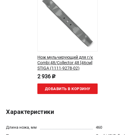
Пользовательское соглашение
Способы оплаты
САДОВАЯ ТЕХНИКА
Аэраторы и скарификаторы
Газонокосилки
Принадлежности и аксессуары
Нож мульчирующий для г/к
Расходные материалы
Combi 48/Collector 48 [46см]
STIGA (1111-9278-02)
Садовые райдеры
2 936
Садовые тракторы
p
Средства защиты
ДОБАВИТЬ В КОРЗИНУ
Триммеры и мотокосы
Характеристики
ТЕЛЕФОН (ПОМОНА)
+7 (800) 550-70-46
Информация размещённая на сайте не является публичной
Длина ножа, мм
460
офертой