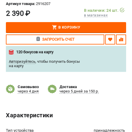
Артикул товара:
2916207
СРАВНЕНИЕ
(
0
)
В наличии: 24 шт.
2 390 ₽
в магазинах
ИЗБРАННОЕ
(
0
)
В КОРЗИНУ
МАГАЗИНЫ
ЗАПРОСИТЬ СЧЕТ
СЕРВИС
120 бонусов на карту
Авторизуйтесь
,
чтобы получить бонусы
ПОДДЕРЖКА
на карту
Сервисный центр
Нашли дешевле?
Самовывоз
Доставка
Политика обработки персональных данных
через 4 дня
через 5 дней за 150 р.
ИНФОРМАЦИЯ
Характеристики
О компании
Новости
Юридическим лицам
Тип устройства
принадлежность