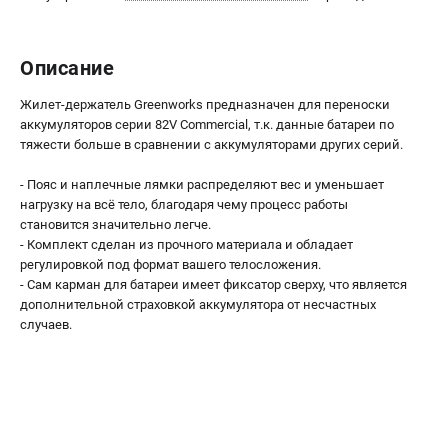
Как нас найти
Пользовательское соглашение
Описание
Способы оплаты
Жилет-держатель Greenworks предназначен для переноски
САДОВАЯ ТЕХНИКА
аккумуляторов серии 82V Commercial, т.к. данные батареи по
тяжести больше в сравнении с аккумуляторами других серий.
Аэраторы и скарификаторы
Газонокосилки
- Пояс и наплечные лямки распределяют вес и уменьшает
Принадлежности и аксессуары
нагрузку на всё тело, благодаря чему процесс работы
становится значительно легче.
Расходные материалы
- Комплект сделан из прочного материала и обладает
Садовые райдеры
регулировкой под формат вашего телосложения.
Садовые тракторы
- Сам карман для батареи имеет фиксатор сверху, что является
Средства защиты
дополнительной страховкой аккумулятора от несчастных
случаев.
Триммеры и мотокосы
ТЕЛЕФОН (САНКТ-ПЕТЕРБУРГ)
+7 (812) 615-80-17
Информация размещённая на сайте не является публичной