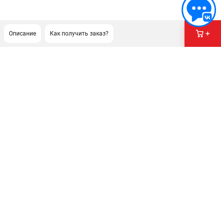
Описание
Как получить заказ?
ПОДДЕРЖКА
Сервисный центр
Нашли дешевле?
Политика обработки персональных данных
ИНФОРМАЦИЯ
О компании
Новости
Юридическим лицам
Как нас найти