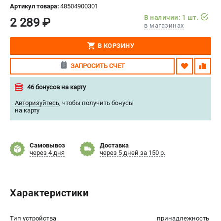
Артикул товара:
48504900301
СРАВНЕНИЕ
(
0
)
В наличии: 1 шт.
2 289 ₽
в магазинах
ИЗБРАННОЕ
(
0
)
В КОРЗИНУ
МАГАЗИНЫ
ЗАПРОСИТЬ СЧЕТ
СЕРВИС
46 бонусов на карту
Авторизуйтесь
,
чтобы получить бонусы
ПОДДЕРЖКА
на карту
Сервисный центр
Нашли дешевле?
Самовывоз
Доставка
Политика обработки персональных данных
через 4 дня
через 5 дней за 150 р.
ИНФОРМАЦИЯ
Характеристики
О компании
Новости
Юридическим лицам
Тип устройства
принадлежность