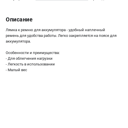
Как нас найти
Пользовательское соглашение
Описание
Способы оплаты
Лямка к ремню для аккумулятора - удобный наплечный
САДОВАЯ ТЕХНИКА
ремень для удобства работы. Легко закрепляется на поясе для
аккумулятора.
Аэраторы и скарификаторы
Газонокосилки
Особенности и преимущества:
Принадлежности и аксессуары
- Для облегчения нагрузки
- Легкость в использовании
Расходные материалы
- Малый вес
Садовые райдеры
Садовые тракторы
Средства защиты
Триммеры и мотокосы
ТЕЛЕФОН (САНКТ-ПЕТЕРБУРГ)
+7 (812) 615-80-17
Информация размещённая на сайте не является публичной