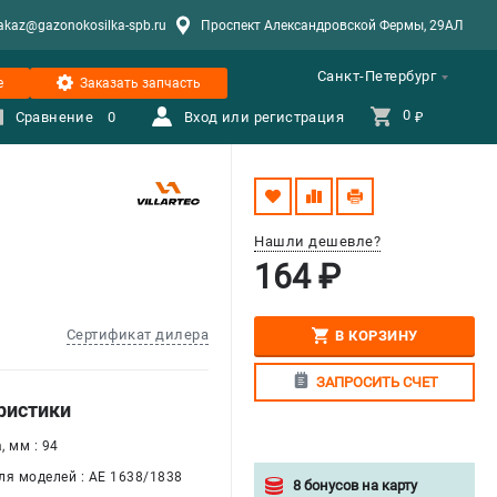
akaz@gazonokosilka-spb.ru
Проспект Александровской Фермы, 29АЛ
Санкт-Петербург
е
Заказать запчасть
0 
Сравнение
0
Вход или регистрация
₽
Нашли дешевле?
164 ₽
Сертификат дилера
В КОРЗИНУ
ЗАПРОСИТЬ СЧЕТ
ристики
 мм : 94
ля моделей : AE 1638/1838
8 бонусов на карту