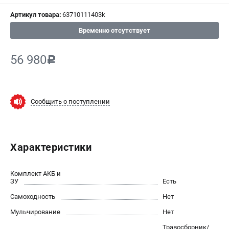
СРАВНЕНИЕ
(
0
)
Артикул товара:
63710111403k
Временно отсутствует
ИЗБРАННОЕ
(
0
)
56 980
c
МАГАЗИНЫ
СЕРВИС
Сообщить о поступлении
ПОДДЕРЖКА
Сервисный центр
Нашли дешевле?
Характеристики
Политика обработки персональных данных
Комплект АКБ и
ЗУ
Есть
ИНФОРМАЦИЯ
Самоходность
Нет
О компании
Новости
Мульчирование
Нет
Юридическим лицам
Травосборник/