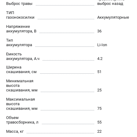
Выброс травы
выброс назад
Как нас найти
Пользовательское соглашение
ТИП
газонокосилки
Аккумуляторные
Способы оплаты
Напряжение
аккумулятора, В
36
САДОВАЯ ТЕХНИКА
Тип
аккумулятора
Li-Ion
Аэраторы и скарификаторы
Газонокосилки
Емкость
аккумулятора, А.ч
4.2
Принадлежности и аксессуары
Ширина
Расходные материалы
скашивания, см
51
Садовые райдеры
Минимальная
Садовые тракторы
высота
скашивания, мм
25
Средства защиты
Максимальная
Триммеры и мотокосы
высота
скашивания, мм
75
Объем
ТЕЛЕФОН (САНКТ-ПЕТЕРБУРГ)
травосборника, л
55
+7 (812) 615-80-17
Масса, кг
22
Информация размещённая на сайте не является публичной