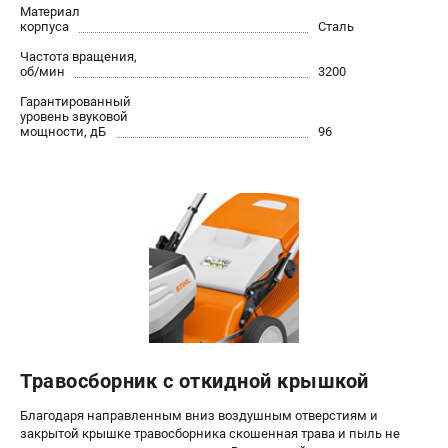
офертой
Материал
корпуса
Сталь
проспект Александровской Фермы, 29АЛ
Частота вращения,
8 (812) 615-80-17
об/мин
3200
Режим работы колл-центра:
пн-пт - с 9:00 до 18:00
Гарантированный
сб - с 10:00 до 18:00
уровень звуковой
вс - выходной
мощности, дБ
96
ЗАКАЗ ЗАПЧАСТЕЙ
+7 (8112) 59-12-69
zakaz@gazonokosilka-spb.ru
Травосборник с откидной крышкой
Благодаря направленным вниз воздушным отверстиям и
закрытой крышке травосборника скошенная трава и пыль не