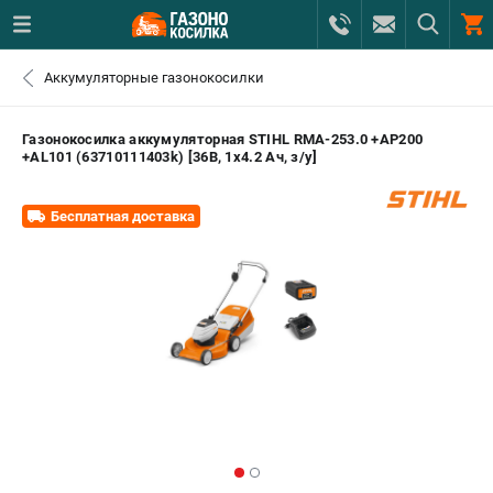
0 
Аккумуляторные газонокосилки
₽
САНКТ-ПЕТЕРБУРГ
Газонокосилка аккумуляторная STIHL RМА-253.0 +AP200
+AL101 (63710111403k) [36В, 1х4.2 Ач, з/у]
+7 (812) 615-80-17
- ЗАКАЗ ИЗДЕЛИЙ
Бесплатная доставка
+7 (8112) 59-12-69
- ЗАКАЗ ЗАПЧАСТЕЙ
ЗАКАЗАТЬ ЗАПЧАСТЬ
ВХОД ИЛИ РЕГИСТРАЦИЯ
КАТАЛОГ
АКЦИИ