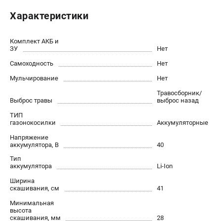
Пользовательское соглашение
Характеристики
Способы оплаты
Комплект АКБ и
САДОВАЯ ТЕХНИКА
ЗУ
Нет
Аэраторы и скарификаторы
Самоходность
Нет
Газонокосилки
Мульчирование
Нет
Принадлежности и аксессуары
Травосборник/
Расходные материалы
Выброс травы
выброс назад
Садовые райдеры
ТИП
газонокосилки
Аккумуляторные
Садовые тракторы
Средства защиты
Напряжение
аккумулятора, В
40
Триммеры и мотокосы
Тип
аккумулятора
Li-Ion
Ширина
ТЕЛЕФОН (ПОМОНА)
скашивания, см
41
+7 (800) 550-70-46
Информация размещённая на сайте не является публичной
Минимальная
высота
офертой
скашивания, мм
28