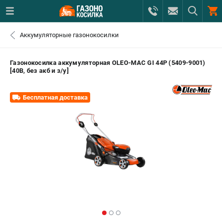
0 
Аккумуляторные газонокосилки
₽
ПОМОНА
Газонокосилка аккумуляторная OLEO-MAC GI 44P (5409-9001)
[40В, без акб и з/у]
+7 (800) 550-70-46
- ЗАКАЗ ИЗДЕЛИЙ
Бесплатная доставка
+7 (8112) 59-12-69
- ЗАКАЗ ЗАПЧАСТЕЙ
ЗАКАЗАТЬ ЗАПЧАСТЬ
ВХОД ИЛИ РЕГИСТРАЦИЯ
КАТАЛОГ
АКЦИИ