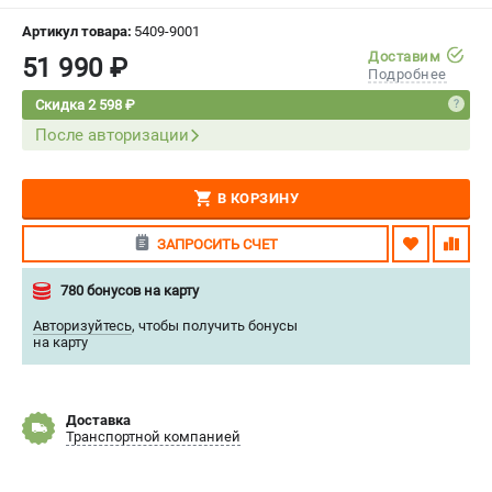
СРАВНЕНИЕ
(
0
)
Артикул товара:
5409-9001
Доставим
51 990 ₽
Подробнее
ИЗБРАННОЕ
(
0
)
Скидка 2 598 ₽
После авторизации
МАГАЗИНЫ
СЕРВИС
В КОРЗИНУ
ПОДДЕРЖКА
ЗАПРОСИТЬ СЧЕТ
Сервисный центр
780 бонусов на карту
Нашли дешевле?
Авторизуйтесь
,
чтобы получить бонусы
Политика обработки персональных данных
на карту
ИНФОРМАЦИЯ
Доставка
О компании
Транспортной компанией
Новости
Юридическим лицам