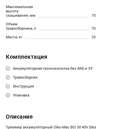
проспект Александровской Фермы, 29АЛ
Максимальная
8 (812) 615-80-17
высота
Режим работы колл-центра:
скашивания, мм
75
пн-пт - с 9:00 до 18:00
Объем
сб - с 10:00 до 18:00
травосборника, л
70
вс - выходной
Масса, кг
23
ЗАКАЗ ЗАПЧАСТЕЙ
+7 (8112) 59-12-69
zakaz@gazonokosilka-spb.ru
Комплектация
Аккумуляторная газонокосилка без АКБ и ЗУ
Травосборник
Инструкция
Упаковка
Описание
Триммер аккумуляторный Oleo-Mac BCI 30 40V (без