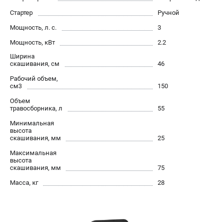
Как нас найти
Стартер
Ручной
Пользовательское соглашение
Мощность, л. с.
3
Способы оплаты
Мощность, кВт
2.2
Ширина
САДОВАЯ ТЕХНИКА
скашивания, см
46
Аэраторы и скарификаторы
Рабочий объем,
см3
150
Газонокосилки
Принадлежности и аксессуары
Объем
травосборника, л
55
Расходные материалы
Минимальная
Садовые райдеры
высота
Садовые тракторы
скашивания, мм
25
Средства защиты
Максимальная
высота
Триммеры и мотокосы
скашивания, мм
75
Масса, кг
28
ТЕЛЕФОН (САНКТ-ПЕТЕРБУРГ)
+7 (812) 615-80-17
Информация размещённая на сайте не является публичной