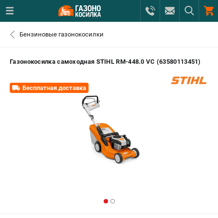
0 
Бензиновые газонокосилки
₽
САНКТ-ПЕТЕРБУРГ
Газонокосилка самоходная STIHL RМ-448.0 VС (63580113451)
+7 (812) 615-80-17
- ЗАКАЗ ИЗДЕЛИЙ
Бесплатная доставка
+7 (8112) 59-12-69
- ЗАКАЗ ЗАПЧАСТЕЙ
ЗАКАЗАТЬ ЗАПЧАСТЬ
ВХОД ИЛИ РЕГИСТРАЦИЯ
КАТАЛОГ
АКЦИИ