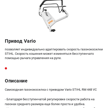
офертой
проспект Александровской Фермы, 29АЛ
8 (812) 615-80-17
Режим работы колл-центра:
пн-пт - с 9:00 до 18:00
сб - с 10:00 до 18:00
вс - выходной
ЗАКАЗ ЗАПЧАСТЕЙ
Привод Vario
+7 (8112) 59-12-69
zakaz@gazonokosilka-spb.ru
позволяет индивидуально адаптировать скорость газонокосилки
STIHL. Скорость кошения может изменяться бесступенчато
помощью рычага управления на руле.
Описание
Самоходная газонокосилка с приводом Vario STIHL RM 448 VC
- Благодаря бесступенчатой регулировке скорости работа на
газонах среднего размера еще более проста и удобна.