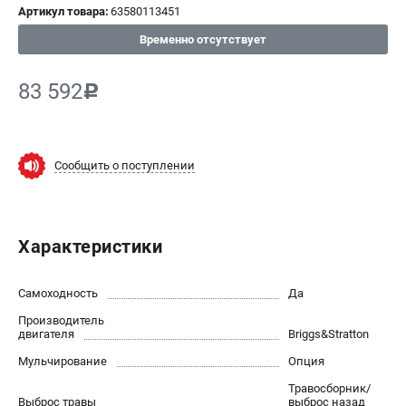
Артикул товара:
63580113451
СРАВНЕНИЕ
(
0
)
Временно отсутствует
ИЗБРАННОЕ
(
0
)
83 592
c
МАГАЗИНЫ
СЕРВИС
Сообщить о поступлении
ПОДДЕРЖКА
Сервисный центр
Характеристики
Нашли дешевле?
Политика обработки персональных данных
Самоходность
Да
Производитель
ИНФОРМАЦИЯ
двигателя
Briggs&Stratton
О компании
Мульчирование
Опция
Новости
Травосборник/
Юридическим лицам
Выброс травы
выброс назад