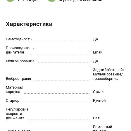
Как нас найти
Пользовательское соглашение
Способы оплаты
Характеристики
САДОВАЯ ТЕХНИКА
Самоходность
Да
Аэраторы и скарификаторы
Производитель
Газонокосилки
двигателя
Emak
Принадлежности и аксессуары
Мульчирование
Да
Расходные материалы
Задний/боковой/
Садовые райдеры
мульчирование/
Выброс травы
травосборник
Садовые тракторы
Материал
Средства защиты
корпуса
Сталь
Триммеры и мотокосы
Стартер
Ручной
Регулировка
скорости
ТЕЛЕФОН (САНКТ-ПЕТЕРБУРГ)
движения
Нет
+7 (812) 615-80-17
Ременный
Информация размещённая на сайте не является публичной