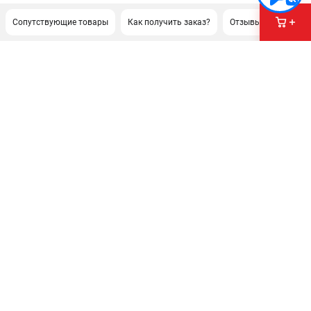
Сопутствующие товары
Как получить заказ?
Отзывы
ПОДДЕРЖКА
Сервисный центр
Нашли дешевле?
Политика обработки персональных данных
ИНФОРМАЦИЯ
О компании
Новости
Юридическим лицам
Как нас найти
Пользовательское соглашение