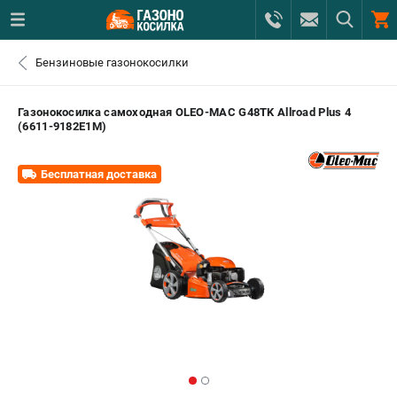
0 
Бензиновые газонокосилки
₽
САНКТ-ПЕТЕРБУРГ
Газонокосилка самоходная OLEO-MAC G48TK Allroad Plus 4
(6611-9182E1M)
+7 (812) 615-80-17
- ЗАКАЗ ИЗДЕЛИЙ
Бесплатная доставка
+7 (8112) 59-12-69
- ЗАКАЗ ЗАПЧАСТЕЙ
ЗАКАЗАТЬ ЗАПЧАСТЬ
ВХОД ИЛИ РЕГИСТРАЦИЯ
КАТАЛОГ
АКЦИИ