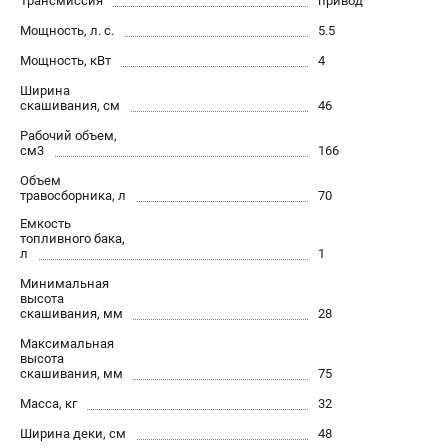
Трансмиссия
привод
офертой
Мощность, л. с.
5.5
проспект Александровской Фермы, 29АЛ
8 (812) 615-80-17
Мощность, кВт
4
Режим работы колл-центра:
Ширина
пн-пт - с 9:00 до 18:00
скашивания, см
46
сб - с 10:00 до 18:00
вс - выходной
Рабочий объем,
см3
166
ЗАКАЗ ЗАПЧАСТЕЙ
+7 (8112) 59-12-69
Объем
травосборника, л
70
zakaz@gazonokosilka-spb.ru
Емкость
топливного бака,
л
1
Минимальная
высота
скашивания, мм
28
Максимальная
высота
скашивания, мм
75
Масса, кг
32
Ширина деки, см
48