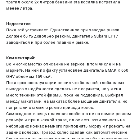
тратил около 2х литров бензина эта косилка истратила
менее литра.
Недостатки:
Пока всё устраивает. Единственное при заводке рывок
должен быть довольно резким, двигатель Subaru EP17
заводиться и при более плавном рывке.
Комментарий:
Во многих местах описание не верное, в том числе и на
маркете. На ней по факту установлен двигатель EMAK K 650
OHV объёмом 159 см³.
Пока срок эксплуатации не сильно большой, глобальных
выводов о надёжности сделать не получится, но у меня
много техники этой фирмы, пока не подводила. Выбирал
между макитами, на макитах более мощные двигатели, но
напрягали отзывы о ремне привода колёс.
Самоходность вещь полезная особенно не на самом ровном
рельефе и при высокой траве, плюс есть возможность на
небольших кочках немного приподнять морду и проехать на
задних колёсах. Привод колёс сделан как автоматические
блокировки на внедорожниках: крутятся оба задних колеса,