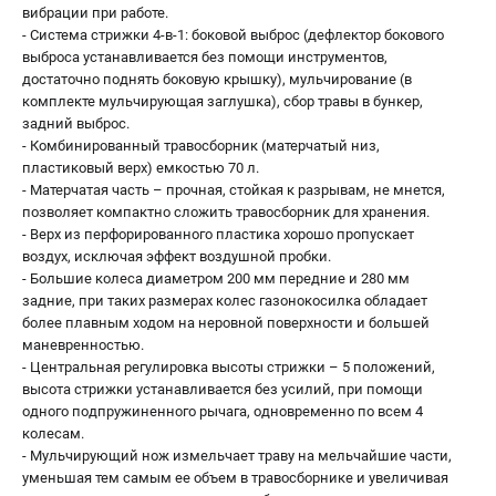
вибрации при работе.
- Система стрижки 4-в-1: боковой выброс (дефлектор бокового
выброса устанавливается без помощи инструментов,
достаточно поднять боковую крышку), мульчирование (в
комплекте мульчирующая заглушка), сбор травы в бункер,
задний выброс.
- Комбинированный травосборник (матерчатый низ,
пластиковый верх) емкостью 70 л.
- Матерчатая часть – прочная, стойкая к разрывам, не мнется,
позволяет компактно сложить травосборник для хранения.
- Верх из перфорированного пластика хорошо пропускает
воздух, исключая эффект воздушной пробки.
- Большие колеса диаметром 200 мм передние и 280 мм
задние, при таких размерах колес газонокосилка обладает
более плавным ходом на неровной поверхности и большей
маневренностью.
- Центральная регулировка высоты стрижки – 5 положений,
высота стрижки устанавливается без усилий, при помощи
одного подпружиненного рычага, одновременно по всем 4
колесам.
- Мульчирующий нож измельчает траву на мельчайшие части,
уменьшая тем самым ее объем в травосборнике и увеличивая