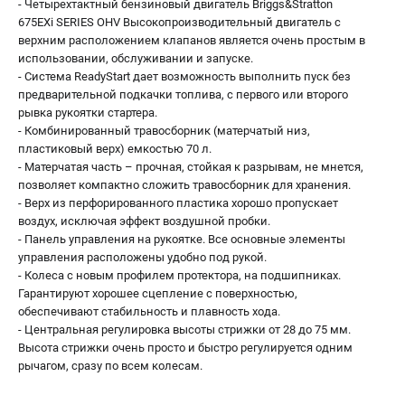
- Четырехтактный бензиновый двигатель Briggs&Stratton
675EXi SERIES OHV Высокопроизводительный двигатель с
верхним расположением клапанов является очень простым в
использовании, обслуживании и запуске.
- Система ReadyStart дает возможность выполнить пуск без
предварительной подкачки топлива, с первого или второго
рывка рукоятки стартера.
- Комбинированный травосборник (матерчатый низ,
пластиковый верх) емкостью 70 л.
- Матерчатая часть – прочная, стойкая к разрывам, не мнется,
позволяет компактно сложить травосборник для хранения.
- Верх из перфорированного пластика хорошо пропускает
воздух, исключая эффект воздушной пробки.
- Панель управления на рукоятке. Все основные элементы
управления расположены удобно под рукой.
- Колеса с новым профилем протектора, на подшипниках.
Гарантируют хорошее сцепление с поверхностью,
обеспечивают стабильность и плавность хода.
- Центральная регулировка высоты стрижки от 28 до 75 мм.
Высота стрижки очень просто и быстро регулируется одним
рычагом, сразу по всем колесам.