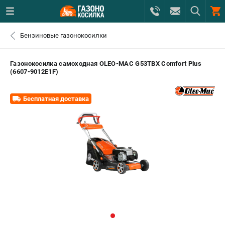
0 
Бензиновые газонокосилки
₽
САНКТ-ПЕТЕРБУРГ
Газонокосилка самоходная OLEO-MAC G53TBX Comfort Plus
(6607-9012E1F)
+7 (812) 615-80-17
- ЗАКАЗ ИЗДЕЛИЙ
Бесплатная доставка
+7 (8112) 59-12-69
- ЗАКАЗ ЗАПЧАСТЕЙ
ЗАКАЗАТЬ ЗАПЧАСТЬ
ВХОД ИЛИ РЕГИСТРАЦИЯ
КАТАЛОГ
АКЦИИ