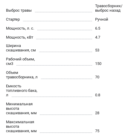
Как нас найти
Травосборник/
Выброс травы
выброс назад
Пользовательское соглашение
Стартер
Ручной
Способы оплаты
Мощность, л. с.
6.5
САДОВАЯ ТЕХНИКА
Мощность, кВт
4.7
Аэраторы и скарификаторы
Ширина
скашивания, см
53
Газонокосилки
Рабочий объем,
Принадлежности и аксессуары
см3
150
Расходные материалы
Объем
Садовые райдеры
травосборника, л
70
Садовые тракторы
Емкость
Средства защиты
топливного бака,
л
0.8
Триммеры и мотокосы
Минимальная
высота
скашивания, мм
28
ТЕЛЕФОН (САНКТ-ПЕТЕРБУРГ)
Максимальная
+7 (812) 615-80-17
высота
Информация размещённая на сайте не является публичной
скашивания, мм
75