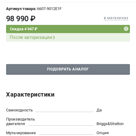
СРАВНЕНИЕ
(
0
)
Артикул товара:
6607-9012E1F
98 990 ₽
в магазинах
ИЗБРАННОЕ
(
0
)
Скидка 4 947 ₽
После авторизации
МАГАЗИНЫ
СЕРВИС
ПОДДЕРЖКА
ПОДОБРАТЬ АНАЛОГ
Сервисный центр
Нашли дешевле?
Политика обработки персональных данных
Характеристики
ИНФОРМАЦИЯ
Самоходность
Да
О компании
Производитель
двигателя
Briggs&Stratton
Новости
Мульчирование
Опция
Юридическим лицам