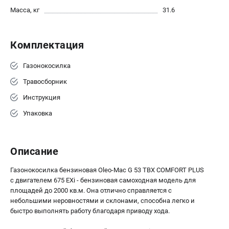
офертой
Масса, кг
31.6
проспект Александровской Фермы, 29АЛ
8 (812) 615-80-17
Режим работы колл-центра:
Комплектация
пн-пт - с 9:00 до 18:00
сб - с 10:00 до 18:00
Газонокосилка
вс - выходной
ЗАКАЗ ЗАПЧАСТЕЙ
Травосборник
+7 (8112) 59-12-69
Инструкция
zakaz@gazonokosilka-spb.ru
Упаковка
Описание
Газонокосилка бензиновая Oleo-Mac G 53 ТBХ COMFORT PLUS
с двигателем 675 EXi - бензиновая самоходная модель для
площадей до 2000 кв.м. Она отлично справляется с
небольшими неровностями и склонами, способна легко и
быстро выполнять работу благодаря приводу хода.