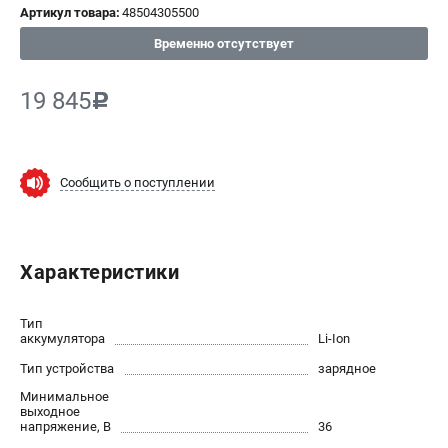
Артикул товара:
48504305500
СРАВНЕНИЕ
(
0
)
Временно отсутствует
ИЗБРАННОЕ
(
0
)
19 845
c
МАГАЗИНЫ
СЕРВИС
Сообщить о поступлении
ПОДДЕРЖКА
Сервисный центр
Характеристики
Нашли дешевле?
Политика обработки персональных данных
Тип
аккумулятора
Li-Ion
ИНФОРМАЦИЯ
Тип устройства
зарядное
О компании
Минимальное
выходное
Новости
напряжение, В
36
Юридическим лицам