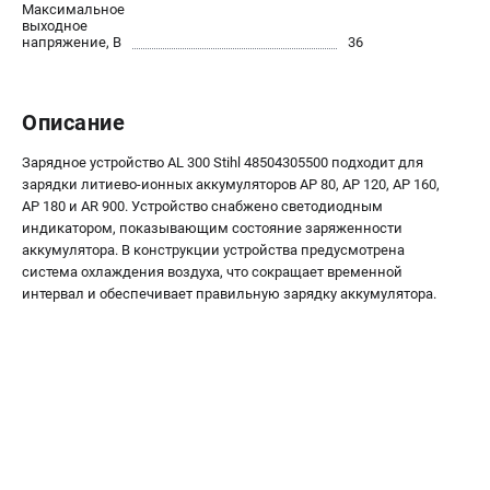
Максимальное
Как нас найти
выходное
напряжение, В
36
Пользовательское соглашение
Способы оплаты
Описание
САДОВАЯ ТЕХНИКА
Зарядное устройство AL 300 Stihl 48504305500 подходит для
Аэраторы и скарификаторы
зарядки литиево-ионных аккумуляторов AP 80, AP 120, AP 160,
Газонокосилки
AP 180 и AR 900. Устройство снабжено светодиодным
Принадлежности и аксессуары
индикатором, показывающим состояние заряженности
Расходные материалы
аккумулятора. В конструкции устройства предусмотрена
система охлаждения воздуха, что сокращает временной
Садовые райдеры
интервал и обеспечивает правильную зарядку аккумулятора.
Садовые тракторы
Средства защиты
Триммеры и мотокосы
ТЕЛЕФОН (САНКТ-ПЕТЕРБУРГ)
+7 (812) 615-80-17
Информация размещённая на сайте не является публичной