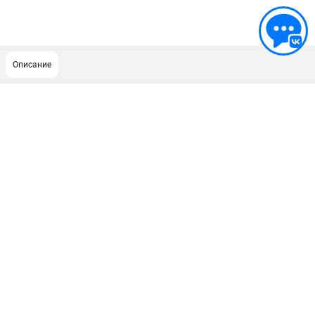
Описание
ПОДДЕРЖКА
Сервисный центр
Нашли дешевле?
Политика обработки персональных данных
ИНФОРМАЦИЯ
О компании
Новости
Юридическим лицам