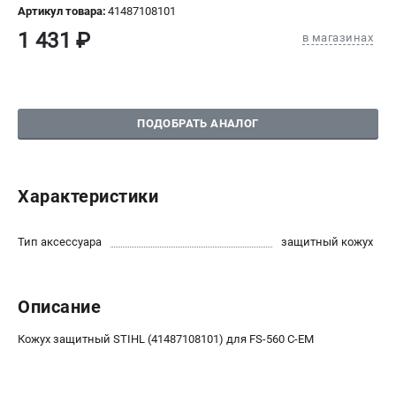
Артикул товара:
41487108101
СРАВНЕНИЕ
(
0
)
1 431 ₽
в магазинах
ИЗБРАННОЕ
(
0
)
МАГАЗИНЫ
ПОДОБРАТЬ АНАЛОГ
СЕРВИС
Характеристики
ПОДДЕРЖКА
Сервисный центр
Тип аксессуара
защитный кожух
Нашли дешевле?
Политика обработки персональных данных
Описание
ИНФОРМАЦИЯ
Кожух защитный STIHL (41487108101) для FS-560 C-EM
О компании
Новости
Юридическим лицам