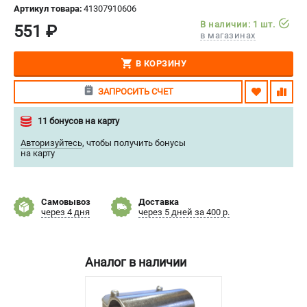
Артикул товара:
41307910606
СРАВНЕНИЕ
(
0
)
В наличии: 1 шт.
551 ₽
в магазинах
ИЗБРАННОЕ
(
0
)
В КОРЗИНУ
МАГАЗИНЫ
ЗАПРОСИТЬ СЧЕТ
СЕРВИС
11 бонусов на карту
Авторизуйтесь
,
чтобы получить бонусы
ПОДДЕРЖКА
на карту
Сервисный центр
Нашли дешевле?
Самовывоз
Доставка
Политика обработки персональных данных
через 4 дня
через 5 дней за 400 р.
ИНФОРМАЦИЯ
Аналог в наличии
О компании
Новости
Юридическим лицам