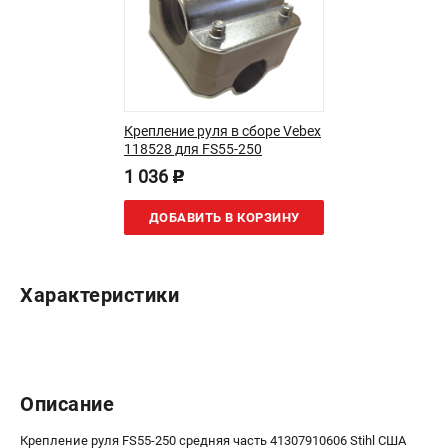
Как нас найти
Пользовательское соглашение
Способы оплаты
САДОВАЯ ТЕХНИКА
Крепление руля в сборе Vebex
118528 для FS55-250
Аэраторы и скарификаторы
1 036
Газонокосилки
p
Принадлежности и аксессуары
ДОБАВИТЬ В КОРЗИНУ
Расходные материалы
Садовые райдеры
Садовые тракторы
Характеристики
Средства защиты
Триммеры и мотокосы
ТЕЛЕФОН (САНКТ-ПЕТЕРБУРГ)
Описание
+7 (812) 615-80-17
Информация размещённая на сайте не является публичной
Крепление руля FS55-250 средняя часть 41307910606 Stihl США