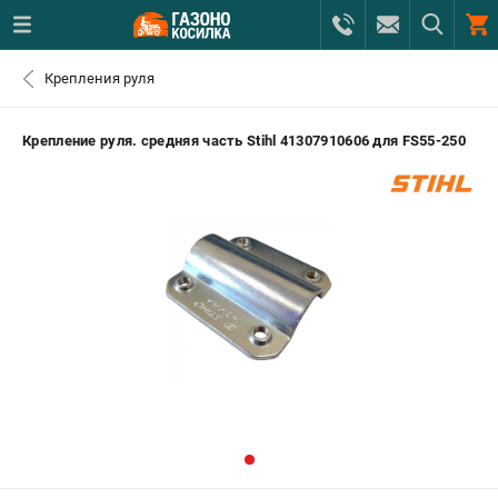
0 
Крепления руля
₽
САНКТ-ПЕТЕРБУРГ
Крепление руля. средняя часть Stihl 41307910606 для FS55-250
+7 (812) 615-80-17
- ЗАКАЗ ИЗДЕЛИЙ
+7 (8112) 59-12-69
- ЗАКАЗ ЗАПЧАСТЕЙ
ЗАКАЗАТЬ ЗАПЧАСТЬ
ВХОД ИЛИ РЕГИСТРАЦИЯ
КАТАЛОГ
АКЦИИ