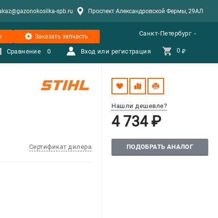
akaz@gazonokosilka-spb.ru
Проспект Александровской Фермы, 29АЛ
Санкт-Петербург
е
Заказать запчасть
0 
Сравнение
0
Вход или регистрация
₽
Нашли дешевле?
4 734 ₽
ПОДОБРАТЬ АНАЛОГ
Сертификат дилера