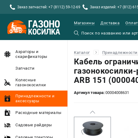
Заказ запчастей: +7 (8112) 59-12-69
Заказ изделий: +7 (812) 61
Магазины
Доставка
Оплат
Аэраторы и
Каталог
Принадлежности 
скарификаторы
Кабель огранич
Запчасти
газонокосилки-
ARB 151 (00004
Колесные
газонокосилки
Артикул товара:
00004008631
Принадлежности и
аксессуары
Расходные материалы
Садовые райдеры
Садовые тракторы