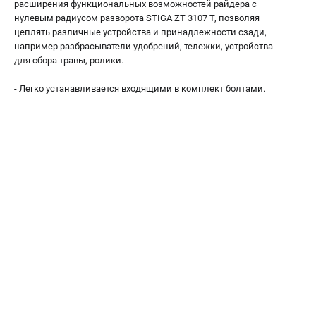
расширения функциональных возможностей райдера с
Как нас найти
нулевым радиусом разворота STIGA ZT 3107 T, позволяя
Пользовательское соглашение
цеплять различные устройства и принадлежности сзади,
например разбрасыватели удобрений, тележки, устройства
Способы оплаты
для сбора травы, ролики.
САДОВАЯ ТЕХНИКА
- Легко устанавливается входящими в комплект болтами.
Аэраторы и скарификаторы
Газонокосилки
Принадлежности и аксессуары
Расходные материалы
Садовые райдеры
Садовые тракторы
Средства защиты
Триммеры и мотокосы
ТЕЛЕФОН (САНКТ-ПЕТЕРБУРГ)
+7 (812) 615-80-17
Информация размещённая на сайте не является публичной