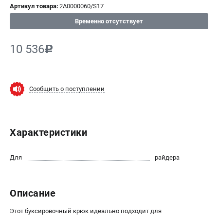
Артикул товара:
2A0000060/S17
СРАВНЕНИЕ
(
0
)
Временно отсутствует
ИЗБРАННОЕ
(
0
)
10 536
c
МАГАЗИНЫ
СЕРВИС
Сообщить о поступлении
ПОДДЕРЖКА
Сервисный центр
Характеристики
Нашли дешевле?
Политика обработки персональных данных
Для
райдера
ИНФОРМАЦИЯ
О компании
Описание
Новости
Этот буксировочный крюк идеально подходит для
Юридическим лицам