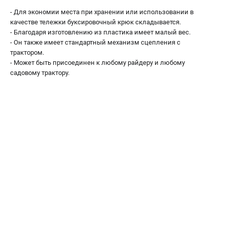
Как нас найти
- Для экономии места при хранении или использовании в
Пользовательское соглашение
качестве тележки буксировочный крюк складывается.
- Благодаря изготовлению из пластика имеет малый вес.
Способы оплаты
- Он также имеет стандартный механизм сцепления с
трактором.
САДОВАЯ ТЕХНИКА
- Может быть присоединен к любому райдеру и любому
садовому трактору.
Аэраторы и скарификаторы
Газонокосилки
Принадлежности и аксессуары
Расходные материалы
Садовые райдеры
Садовые тракторы
Средства защиты
Триммеры и мотокосы
ТЕЛЕФОН (САНКТ-ПЕТЕРБУРГ)
+7 (812) 615-80-17
Информация размещённая на сайте не является публичной