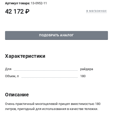
Артикул товара:
13-0952-11
СРАВНЕНИЕ
(
0
)
42 172 ₽
в магазинах
ИЗБРАННОЕ
(
0
)
МАГАЗИНЫ
ПОДОБРАТЬ АНАЛОГ
СЕРВИС
Характеристики
ПОДДЕРЖКА
Сервисный центр
Для
райдера
Нашли дешевле?
Объем, л
180
Политика обработки персональных данных
ИНФОРМАЦИЯ
Описание
О компании
Очень практичный многоцелевой прицеп вместимостью 180
Новости
литров, пригодный для использования в качестве тележки.
Юридическим лицам