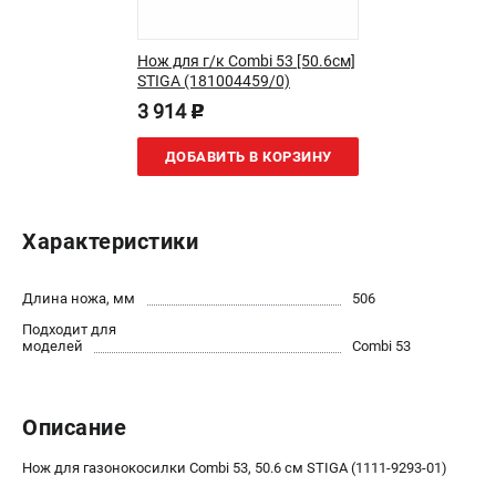
Как нас найти
Пользовательское соглашение
Нож для г/к Combi 53 [50.6см]
Способы оплаты
STIGA (181004459/0)
3 914
p
САДОВАЯ ТЕХНИКА
ДОБАВИТЬ В КОРЗИНУ
Аэраторы и скарификаторы
Газонокосилки
Принадлежности и аксессуары
Характеристики
Расходные материалы
Садовые райдеры
Длина ножа, мм
506
Садовые тракторы
Подходит для
Средства защиты
моделей
Combi 53
Триммеры и мотокосы
Описание
ТЕЛЕФОН (САНКТ-ПЕТЕРБУРГ)
+7 (812) 615-80-17
Нож для газонокосилки Combi 53, 50.6 см STIGA (1111-9293-01)
Информация размещённая на сайте не является публичной