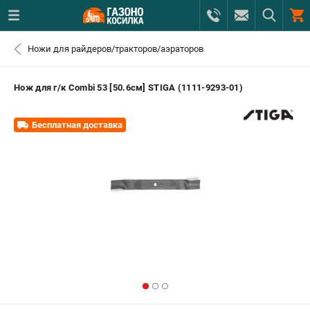
0 
Ножи для райдеров/тракторов/аэраторов
₽
САНКТ-ПЕТЕРБУРГ
Нож для г/к Combi 53 [50.6см] STIGA (1111-9293-01)
+7 (812) 615-80-17
- ЗАКАЗ ИЗДЕЛИЙ
Бесплатная доставка
+7 (8112) 59-12-69
- ЗАКАЗ ЗАПЧАСТЕЙ
ЗАКАЗАТЬ ЗАПЧАСТЬ
ВХОД ИЛИ РЕГИСТРАЦИЯ
КАТАЛОГ
АКЦИИ