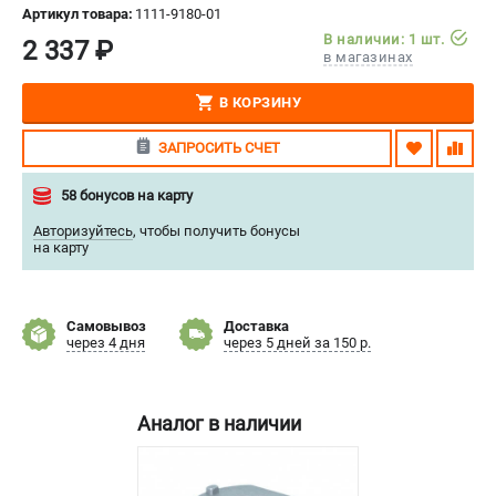
Артикул товара:
1111-9180-01
СРАВНЕНИЕ
(
0
)
В наличии: 1 шт.
2 337 ₽
в магазинах
ИЗБРАННОЕ
(
0
)
В КОРЗИНУ
МАГАЗИНЫ
ЗАПРОСИТЬ СЧЕТ
СЕРВИС
58 бонусов на карту
Авторизуйтесь
,
чтобы получить бонусы
ПОДДЕРЖКА
на карту
Сервисный центр
Нашли дешевле?
Самовывоз
Доставка
Политика обработки персональных данных
через 4 дня
через 5 дней за 150 р.
ИНФОРМАЦИЯ
Аналог в наличии
О компании
Новости
Юридическим лицам