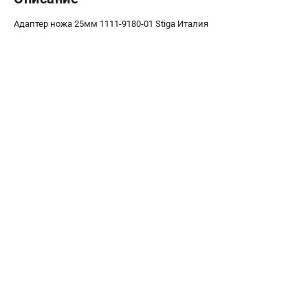
офертой
Адаптер ножа 25мм 1111-9180-01 Stiga Италия
проспект Александровской Фермы, 29АЛ
8 (812) 615-80-17
Режим работы колл-центра:
пн-пт - с 9:00 до 18:00
сб - с 10:00 до 18:00
вс - выходной
ЗАКАЗ ЗАПЧАСТЕЙ
+7 (8112) 59-12-69
zakaz@gazonokosilka-spb.ru