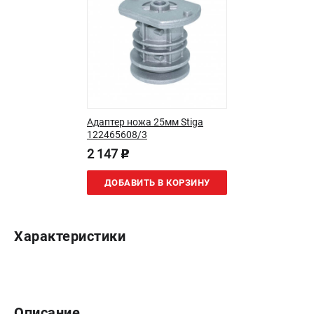
Как нас найти
Пользовательское соглашение
Способы оплаты
САДОВАЯ ТЕХНИКА
Аэраторы и скарификаторы
Адаптер ножа 25мм Stiga
Газонокосилки
122465608/3
Принадлежности и аксессуары
2 147
p
Расходные материалы
Садовые райдеры
ДОБАВИТЬ В КОРЗИНУ
Садовые тракторы
Средства защиты
Триммеры и мотокосы
Характеристики
ТЕЛЕФОН (САНКТ-ПЕТЕРБУРГ)
+7 (812) 615-80-17
Информация размещённая на сайте не является публичной
Описание