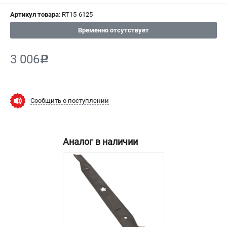
СРАВНЕНИЕ
(
0
)
Артикул товара:
RT15-6125
Временно отсутствует
ИЗБРАННОЕ
(
0
)
3 006
c
МАГАЗИНЫ
СЕРВИС
Сообщить о поступлении
ПОДДЕРЖКА
Сервисный центр
Аналог в наличии
Нашли дешевле?
Политика обработки персональных данных
ИНФОРМАЦИЯ
О компании
Новости
Юридическим лицам