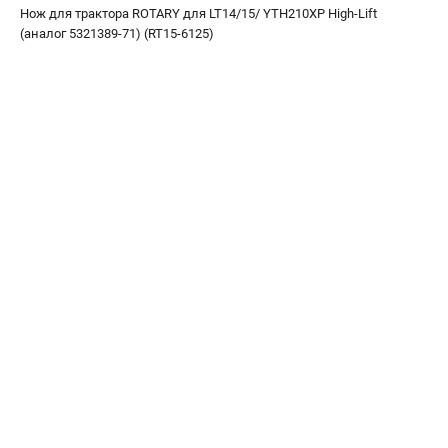
офертой
Нож для трактора ROTARY для LT14/15/ YTH210XP High-Lift
(аналог 5321389-71) (RT15-6125)
проспект Александровской Фермы, 29АЛ
8 (812) 615-80-17
Режим работы колл-центра:
пн-пт - с 9:00 до 18:00
сб - с 10:00 до 18:00
вс - выходной
ЗАКАЗ ЗАПЧАСТЕЙ
+7 (8112) 59-12-69
zakaz@gazonokosilka-spb.ru