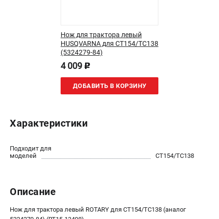
Как нас найти
Пользовательское соглашение
Способы оплаты
Нож для трактора левый
HUSQVARNA для CT154/TC138
(5324279-84)
САДОВАЯ ТЕХНИКА
4 009
p
Аэраторы и скарификаторы
ДОБАВИТЬ В КОРЗИНУ
Газонокосилки
Принадлежности и аксессуары
Расходные материалы
Характеристики
Садовые райдеры
Садовые тракторы
Средства защиты
Подходит для
моделей
CT154/TC138
Триммеры и мотокосы
Описание
ТЕЛЕФОН (САНКТ-ПЕТЕРБУРГ)
+7 (812) 615-80-17
Нож для трактора левый ROTARY для CT154/TC138 (аналог
Информация размещённая на сайте не является публичной