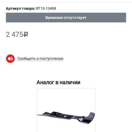
СРАВНЕНИЕ
(
0
)
Артикул товара:
RT15-13498
Временно отсутствует
ИЗБРАННОЕ
(
0
)
2 475
c
МАГАЗИНЫ
СЕРВИС
Сообщить о поступлении
ПОДДЕРЖКА
Сервисный центр
Аналог в наличии
Нашли дешевле?
Политика обработки персональных данных
ИНФОРМАЦИЯ
О компании
Новости
Юридическим лицам