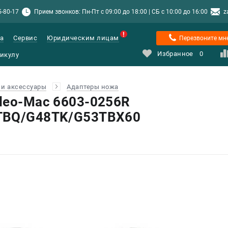
5-80-17
Прием звонков: Пн-Пт с 09:00 до 18:00 | СБ с 10:00 до 16:00
z
а
Сервис
Юридическим лицам
Перезвоните мн
Избранное
0
и аксессуары
Адаптеры ножа
leo-Mac 6603-0256R
TBQ/G48TK/G53TBX60