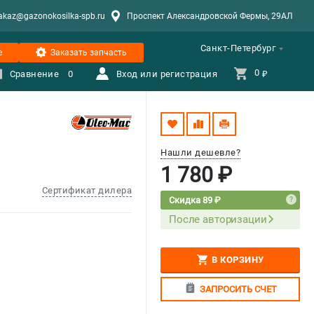
akaz@gazonokosilka-spb.ru
Проспект Александровской Фермы, 29АЛ
Санкт-Петербург
е
Заказать запчасть
0 
Сравнение
0
Вход или регистрация
₽
Нашли дешевле?
1 780 ₽
Сертификат дилера
Скидка 89 ₽
После авторизации
В КОРЗИНУ
ЗАПРОСИТЬ СЧЕТ