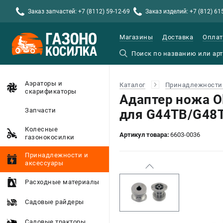
Заказ запчастей: +7 (8112) 59-12-69
Заказ изделий: +7 (812) 61
Магазины
Доставка
Оплат
Аэраторы и
Каталог
Принадлежности 
скарификаторы
Адаптер ножа O
Запчасти
для G44TB/G48
Колесные
Артикул товара:
6603-0036
газонокосилки
Принадлежности и
аксессуары
Расходные материалы
Садовые райдеры
Садовые тракторы