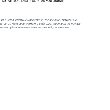
TK/G53TBX60 6603-0256R Oleo-Mac Италия
ния дилера менять комплектацию, технические, визуальные
ства. 2.) Продавец снимает с себя ответственность за полную
ного подбора клиентом запасных частей для изделия.