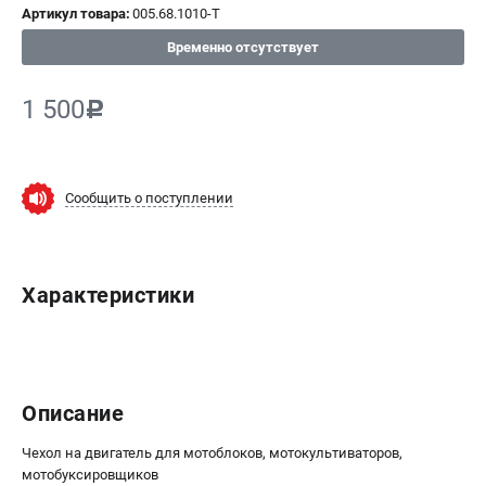
Артикул товара:
005.68.1010-Т
СРАВНЕНИЕ
(
0
)
Временно отсутствует
ИЗБРАННОЕ
(
0
)
1 500
c
МАГАЗИНЫ
СЕРВИС
Сообщить о поступлении
ПОДДЕРЖКА
Сервисный центр
Характеристики
Нашли дешевле?
Политика обработки персональных данных
ИНФОРМАЦИЯ
Описание
О компании
Новости
Чехол на двигатель для мотоблоков, мотокультиваторов,
мотобуксировщиков
Юридическим лицам