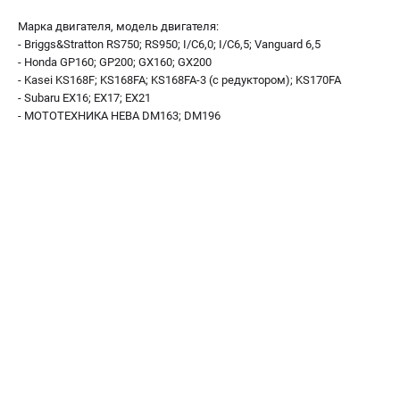
Как нас найти
Марка двигателя, модель двигателя:
Пользовательское соглашение
- Briggs&Stratton RS750; RS950; I/C6,0; I/C6,5; Vanguard 6,5
Способы оплаты
- Honda GP160; GP200; GX160; GX200
- Kasei KS168F; KS168FA; KS168FA-3 (с редуктором); KS170FA
- Subaru EX16; EX17; EX21
САДОВАЯ ТЕХНИКА
- МОТОТЕХНИКА НЕВА DM163; DM196
Аэраторы и скарификаторы
Газонокосилки
Принадлежности и аксессуары
Расходные материалы
Садовые райдеры
Садовые тракторы
Средства защиты
Триммеры и мотокосы
ТЕЛЕФОН (САНКТ-ПЕТЕРБУРГ)
+7 (812) 615-80-17
Информация размещённая на сайте не является публичной