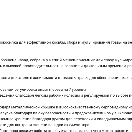
окосилка для эффективной косьбы, сбора и мульчирования травы на з
ыброшена назад, собрана в мягкий мешок-приемник или сразу мульчир
ь с высокой производительностью резания и длительным временем раб
ности двигателя в зависимости от высоты травы для обеспечения мак
зовании регулировка высоты среза на 7 уровнях
 ведения благодаря легким рабочих колесам и регулируемой по высоте 
агодаря металлической крышке и высококачественному серповидному н
 запуска благодаря ключу безопасности и предохранительному выключ
кономное хранение благодаря ручкам для переноски и складываемым вд
сти для контроля степени зарядки аккумулятора
 благодаря режиму работы от аккумулятора, за счет чего может также ис