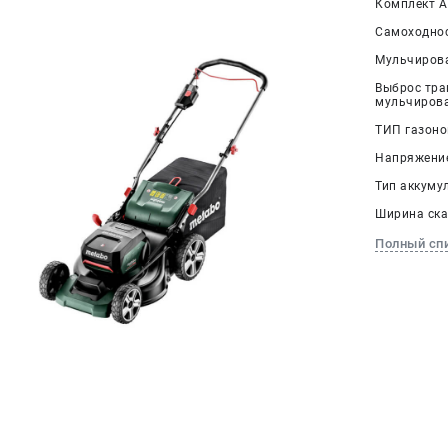
Комплект АК
Самоходнос
Мульчирова
Выброс тра
мульчирова
ТИП газоно
Напряжение
Тип аккумул
Ширина ска
Полный сп