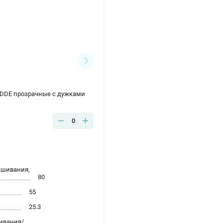
DDE прозрачные с дужками
0
ашивания,
80
55
25.3
ивания/