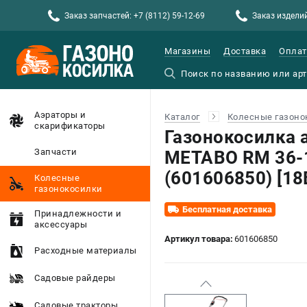
Заказ запчастей: +7 (8112) 59-12-69
Заказ изделий
Магазины
Доставка
Оплат
Аэраторы и
Каталог
Колесные газоно
скарификаторы
Газонокосилка 
Запчасти
METABO RM 36-1
(601606850) [18В
Колесные
газонокосилки
Бесплатная доставка
Принадлежности и
аксессуары
Артикул товара:
601606850
Расходные материалы
Садовые райдеры
Садовые тракторы