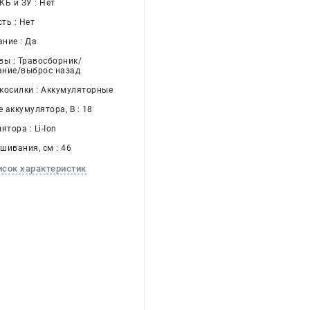
Б и ЗУ : Нет
ть : Нет
ние : Да
вы : Травосборник/
ние/выброс назад
косилки : Аккумуляторные
 аккумулятора, В : 18
ятора : Li-Ion
шивания, см : 46
исок характеристик