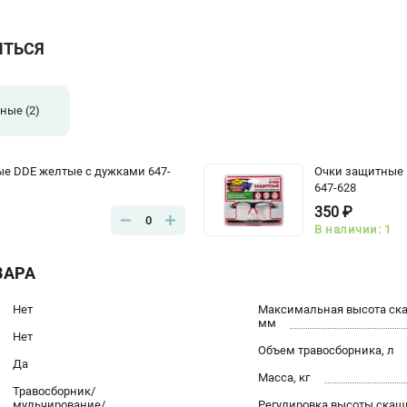
ИТЬСЯ
тные
(2)
е DDE желтые с дужками 647-
Очки защитные 
647-628
350 ₽
0
В наличии: 1
ВАРА
Нет
Максимальная высота ск
мм
Нет
Объем травосборника, л
Да
Масса, кг
Травосборник/
мульчирование/
Регулировка высоты скаш