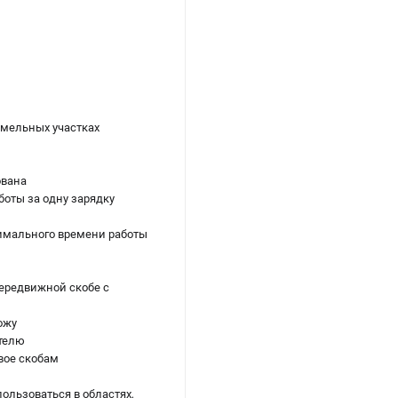
емельных участках
ована
оты за одну зарядку
симального времени работы
передвижной скобе с
ожу
ателю
вое скобам
пользоваться в областях,