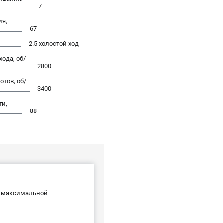
7
ия,
67
2.5 холостой ход
хода, об/
2800
тов, об/
3400
ти,
88
и максимальной