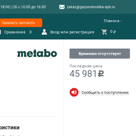
8:00 | СБ с 10:00 до 16:00
zakaz@gazonokosilka-spb.ru
Помона
Заказать запчасть
0 
Сравнение
0
Вход или регистрация
₽
Временно отсутствует
Последняя цена
45 981
c
Сообщить о поступлении
ристики