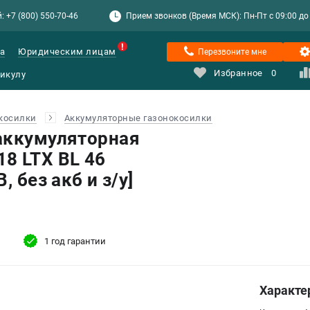
: +7 (800) 550-70-46
Прием звонков (Время МСК): Пн-Пт с 09:00 до 1
а
Юридическим лицам
Перезвоните мне
Избранное
0
косилки
Аккумуляторные газонокосилки
аккумуляторная
8 LTX BL 46
, без акб и з/у]
1 год гарантии
Характе