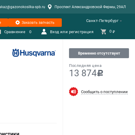
akaz@gazonokosilka-spb.ru
Проспект Александровской Фермы, 29АЛ
Санкт-Петербург
е
Заказать запчасть
0 
Сравнение
0
Вход или регистрация
₽
Временно отсутствует
Последняя цена
13 874
c
Сообщить о поступлении
ристики