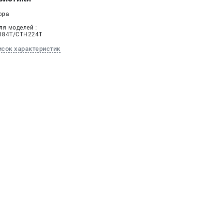
ора
ля моделей :
184T/CTH224T
исок характеристик