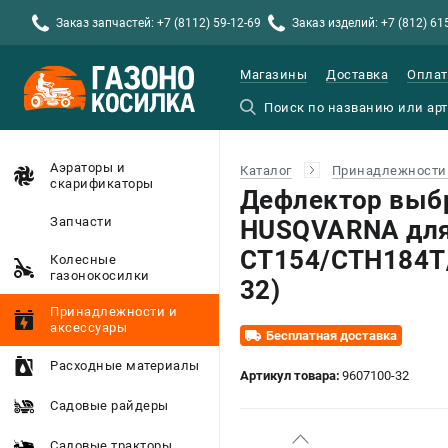
Заказ запчастей: +7 (8112) 59-12-69
Заказ изделий: +7 (812) 61
Магазины
Доставка
Оплат
Аэраторы и
Каталог
Принадлежности 
скарификаторы
Дефлектор выбр
Запчасти
HUSQVARNA дл
CT154/CTH184T
Колесные
газонокосилки
32)
Принадлежности и
аксессуары
Бесплатная доставка
Расходные материалы
Артикул товара:
9607100-32
Садовые райдеры
Садовые тракторы