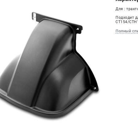
Для : тракт
Подходит д
CT154/CTH
Полный сп