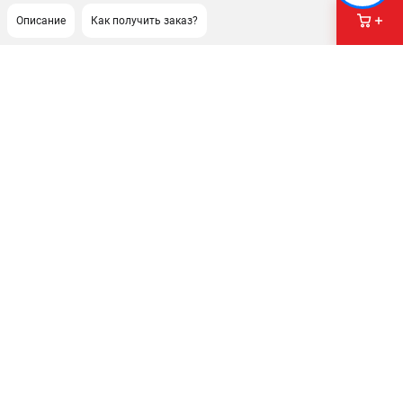
Описание
Как получить заказ?
ПОДДЕРЖКА
Сервисный центр
Нашли дешевле?
Политика обработки персональных данных
ИНФОРМАЦИЯ
О компании
Новости
Юридическим лицам
Как нас найти
Пользовательское соглашение