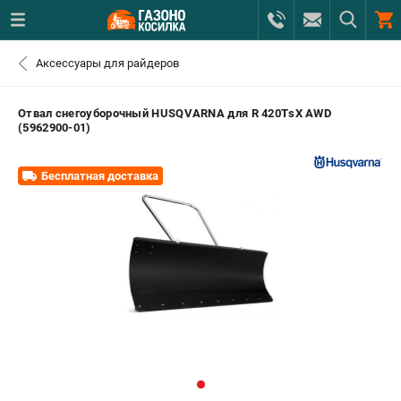
0 
Аксессуары для райдеров
₽
САНКТ-ПЕТЕРБУРГ
Отвал снегоуборочный HUSQVARNA для R 420TsX AWD
(5962900-01)
+7 (812) 615-80-17
- ЗАКАЗ ИЗДЕЛИЙ
Бесплатная доставка
+7 (8112) 59-12-69
- ЗАКАЗ ЗАПЧАСТЕЙ
ЗАКАЗАТЬ ЗАПЧАСТЬ
ВХОД ИЛИ РЕГИСТРАЦИЯ
КАТАЛОГ
АКЦИИ