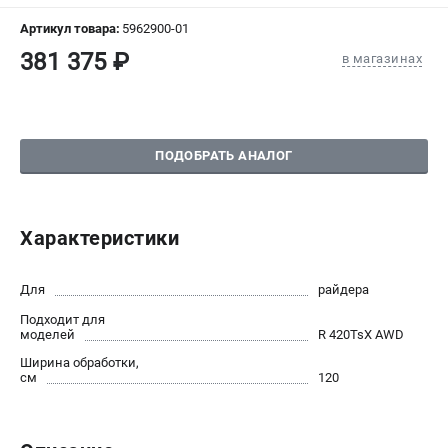
СРАВНЕНИЕ
(
0
)
Артикул товара:
5962900-01
381 375 ₽
в магазинах
ИЗБРАННОЕ
(
0
)
МАГАЗИНЫ
ПОДОБРАТЬ АНАЛОГ
СЕРВИС
ПОДДЕРЖКА
Характеристики
Сервисный центр
Нашли дешевле?
Для
райдера
Политика обработки персональных данных
Подходит для
моделей
R 420TsX AWD
ИНФОРМАЦИЯ
Ширина обработки,
см
120
О компании
Новости
Юридическим лицам