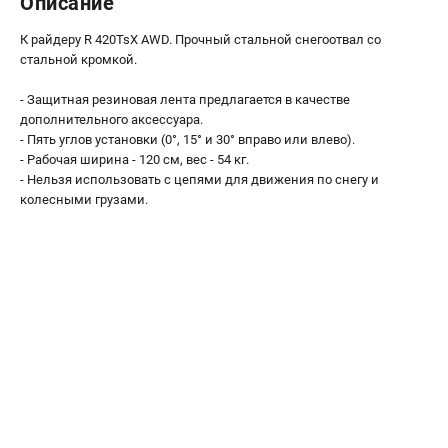
Описание
Как нас найти
К райдеру R 420TsX AWD. Прочный стальной снегоотвал со
Пользовательское соглашение
стальной кромкой.
Способы оплаты
- Защитная резиновая лента предлагается в качестве
САДОВАЯ ТЕХНИКА
дополнительного аксессуара.
- Пять углов установки (0°, 15° и 30° вправо или влево).
Аэраторы и скарификаторы
- Рабочая ширина - 120 см, вес - 54 кг.
Газонокосилки
- Нельзя использовать с цепями для движения по снегу и
колесными грузами.
Принадлежности и аксессуары
Расходные материалы
Садовые райдеры
Садовые тракторы
Средства защиты
Триммеры и мотокосы
ТЕЛЕФОН (САНКТ-ПЕТЕРБУРГ)
+7 (812) 615-80-17
Информация размещённая на сайте не является публичной