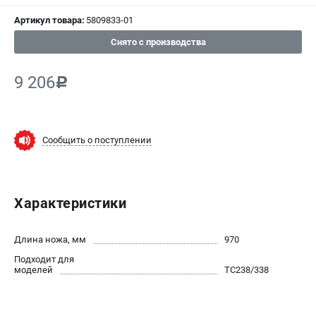
СРАВНЕНИЕ
(
0
)
Артикул товара:
5809833-01
Снято с производства
ИЗБРАННОЕ
(
0
)
9 206
c
МАГАЗИНЫ
СЕРВИС
Сообщить о поступлении
ПОДДЕРЖКА
Сервисный центр
Нашли дешевле?
Характеристики
Политика обработки персональных данных
Длина ножа, мм
970
ИНФОРМАЦИЯ
Подходит для
моделей
TC238/338
О компании
Новости
Юридическим лицам