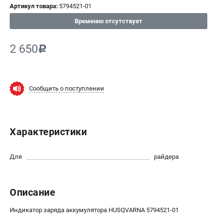
Артикул товара:
5794521-01
СРАВНЕНИЕ
(
0
)
Временно отсутствует
ИЗБРАННОЕ
(
0
)
2 650
c
МАГАЗИНЫ
СЕРВИС
Сообщить о поступлении
ПОДДЕРЖКА
Сервисный центр
Характеристики
Нашли дешевле?
Политика обработки персональных данных
Для
райдера
ИНФОРМАЦИЯ
О компании
Описание
Новости
Индикатор заряда аккумулятора HUSQVARNA 5794521-01
Юридическим лицам