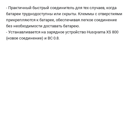
Как нас найти
- Практичный быстрый соединитель для тех случаев, когда
Пользовательское соглашение
батареи труднодоступны или скрыты. Клеммы с отверстиями
прикрепляются к батарее, обеспечивая легкое соединение
Способы оплаты
без необходимости доставать батарею.
- Устанавливается на зарядное устройство Husqvarna XS 800
САДОВАЯ ТЕХНИКА
(новое соединение) и BC 0.8.
Аэраторы и скарификаторы
Газонокосилки
Принадлежности и аксессуары
Расходные материалы
Садовые райдеры
Садовые тракторы
Средства защиты
Триммеры и мотокосы
ТЕЛЕФОН (САНКТ-ПЕТЕРБУРГ)
+7 (812) 615-80-17
Информация размещённая на сайте не является публичной