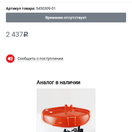
СРАВНЕНИЕ
(
0
)
Артикул товара:
5450309-01
Временно отсутствует
ИЗБРАННОЕ
(
0
)
2 437
c
МАГАЗИНЫ
СЕРВИС
Сообщить о поступлении
ПОДДЕРЖКА
Сервисный центр
Аналог в наличии
Нашли дешевле?
Политика обработки персональных данных
ИНФОРМАЦИЯ
О компании
Новости
Юридическим лицам