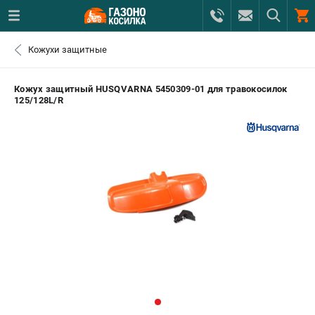
0 
Кожухи защитные
₽
САНКТ-ПЕТЕРБУРГ
Кожух защитный HUSQVARNA 5450309-01 для травокосилок
125/128L/R
+7 (812) 615-80-17
- ЗАКАЗ ИЗДЕЛИЙ
+7 (8112) 59-12-69
- ЗАКАЗ ЗАПЧАСТЕЙ
ЗАКАЗАТЬ ЗАПЧАСТЬ
ВХОД ИЛИ РЕГИСТРАЦИЯ
КАТАЛОГ
АКЦИИ