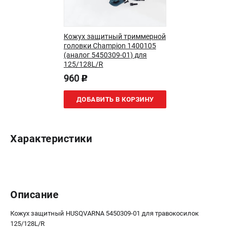
Как нас найти
Пользовательское соглашение
Способы оплаты
Кожух защитный триммерной
головки Champion 1400105
(аналог 5450309-01) для
САДОВАЯ ТЕХНИКА
125/128L/R
960
Аэраторы и скарификаторы
p
Газонокосилки
ДОБАВИТЬ В КОРЗИНУ
Принадлежности и аксессуары
Расходные материалы
Садовые райдеры
Характеристики
Садовые тракторы
Средства защиты
Триммеры и мотокосы
Описание
ТЕЛЕФОН (САНКТ-ПЕТЕРБУРГ)
+7 (812) 615-80-17
Кожух защитный HUSQVARNA 5450309-01 для травокосилок
Информация размещённая на сайте не является публичной
125/128L/R