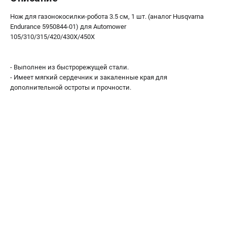
Как нас найти
Нож для газонокосилки-робота 3.5 см, 1 шт. (аналог Husqvarna
Пользовательское соглашение
Endurance 5950844-01) для Automower
Способы оплаты
105/310/315/420/430Х/450Х
САДОВАЯ ТЕХНИКА
- Выполнен из быстрорежущей стали.
Аэраторы и скарификаторы
- Имеет мягкий сердечник и закаленные края для
дополнительной остроты и прочности.
Газонокосилки
Принадлежности и аксессуары
Расходные материалы
Садовые райдеры
Садовые тракторы
Средства защиты
Триммеры и мотокосы
ТЕЛЕФОН (САНКТ-ПЕТЕРБУРГ)
+7 (812) 615-80-17
Информация размещённая на сайте не является публичной