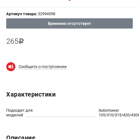
СРАВНЕНИЕ
(
0
)
Артикул товара:
32994598
ИЗБРАННОЕ
(
0
)
Временно отсутствует
МАГАЗИНЫ
265
c
СЕРВИС
Сообщить о поступлении
ПОДДЕРЖКА
Сервисный центр
Нашли дешевле?
Характеристики
Политика обработки персональных данных
Подходит для
Automower
ИНФОРМАЦИЯ
моделей
105/310/315/420/430
О компании
Новости
Юридическим лицам
Описание