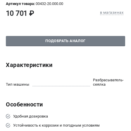
Артикул товара:
00432-20.000.00
СРАВНЕНИЕ
(
0
)
10 701 ₽
в магазинах
ИЗБРАННОЕ
(
0
)
МАГАЗИНЫ
ПОДОБРАТЬ АНАЛОГ
СЕРВИС
Характеристики
ПОДДЕРЖКА
Сервисный центр
Разбрасыватель-
Нашли дешевле?
Тип машины
сеялка
Политика обработки персональных данных
Особенности
ИНФОРМАЦИЯ
О компании
Удобная дозировка
Новости
Устойчивость к коррозии и погодным условиям
Юридическим лицам