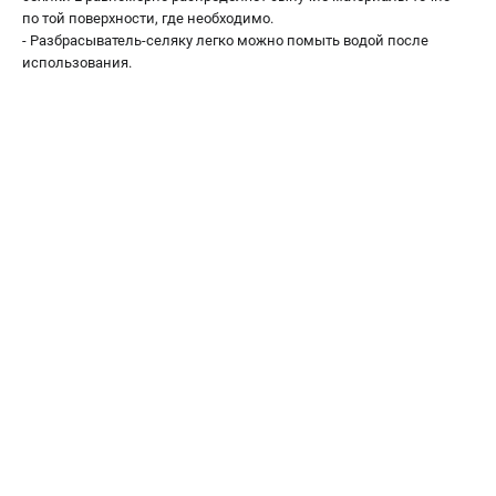
офертой
по той поверхности, где необходимо.
- Разбрасыватель-селяку легко можно помыть водой после
проспект Александровской Фермы, 29АЛ
использования.
8 (812) 615-80-17
Режим работы колл-центра:
пн-пт - с 9:00 до 18:00
сб - с 10:00 до 18:00
вс - выходной
ЗАКАЗ ЗАПЧАСТЕЙ
+7 (8112) 59-12-69
zakaz@gazonokosilka-spb.ru