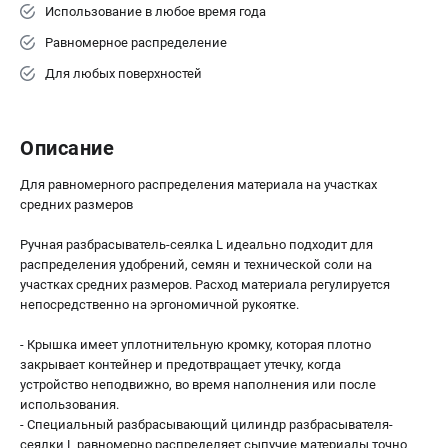
Использование в любое время года
Как нас найти
Пользовательское соглашение
Равномерное распределение
Способы оплаты
Для любых поверхностей
САДОВАЯ ТЕХНИКА
Описание
Аэраторы и скарификаторы
Газонокосилки
Для равномерного распределения материала на участках
Принадлежности и аксессуары
средних размеров
Расходные материалы
Ручная разбрасыватель-сеялка L идеально подходит для
Садовые райдеры
распределения удобрений, семян и технической соли на
Садовые тракторы
участках средних размеров. Расход материала регулируется
Средства защиты
непосредственно на эргономичной рукоятке.
Триммеры и мотокосы
- Крышка имеет уплотнительную кромку, которая плотно
закрывает контейнер и предотвращает утечку, когда
устройство неподвижно, во время наполнения или после
ТЕЛЕФОН (САНКТ-ПЕТЕРБУРГ)
использования.
+7 (812) 615-80-17
- Специальный разбрасывающий цилиндр разбрасывателя-
Информация размещённая на сайте не является публичной
сеялки L равномерно распределяет сыпучие материалы точно