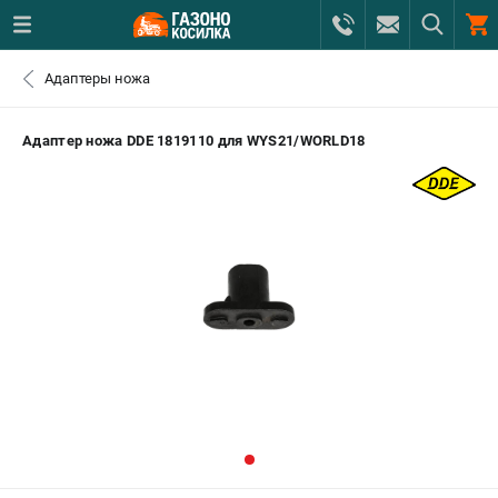
0 
Адаптеры ножа
₽
САНКТ-ПЕТЕРБУРГ
Адаптер ножа DDE 1819110 для WYS21/WORLD18
+7 (812) 615-80-17
- ЗАКАЗ ИЗДЕЛИЙ
+7 (8112) 59-12-69
- ЗАКАЗ ЗАПЧАСТЕЙ
ЗАКАЗАТЬ ЗАПЧАСТЬ
ВХОД ИЛИ РЕГИСТРАЦИЯ
КАТАЛОГ
АКЦИИ