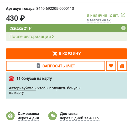
СРАВНЕНИЕ
(
0
)
Артикул товара:
8440-692205-0000110
В наличии: 2 шт.
430 ₽
в магазинах
ИЗБРАННОЕ
(
0
)
Скидка 21 ₽
После авторизации
МАГАЗИНЫ
СЕРВИС
В КОРЗИНУ
ПОДДЕРЖКА
ЗАПРОСИТЬ СЧЕТ
Сервисный центр
11 бонусов на карту
Нашли дешевле?
Авторизуйтесь
,
чтобы получить бонусы
Политика обработки персональных данных
на карту
ИНФОРМАЦИЯ
Самовывоз
Доставка
О компании
через 4 дня
через 5 дней за 400 р.
Новости
Юридическим лицам