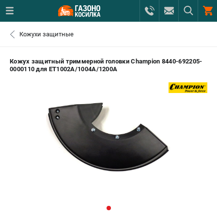
0 
Кожухи защитные
₽
САНКТ-ПЕТЕРБУРГ
Кожух защитный триммерной головки Champion 8440-692205-
0000110 для ET1002A/1004A/1200A
+7 (812) 615-80-17
- ЗАКАЗ ИЗДЕЛИЙ
+7 (8112) 59-12-69
- ЗАКАЗ ЗАПЧАСТЕЙ
ЗАКАЗАТЬ ЗАПЧАСТЬ
ВХОД ИЛИ РЕГИСТРАЦИЯ
КАТАЛОГ
АКЦИИ