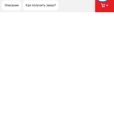
Описание
Как получить заказ?
ПОДДЕРЖКА
Сервисный центр
Нашли дешевле?
Политика обработки персональных данных
ИНФОРМАЦИЯ
О компании
Новости
Юридическим лицам
Как нас найти
Пользовательское соглашение