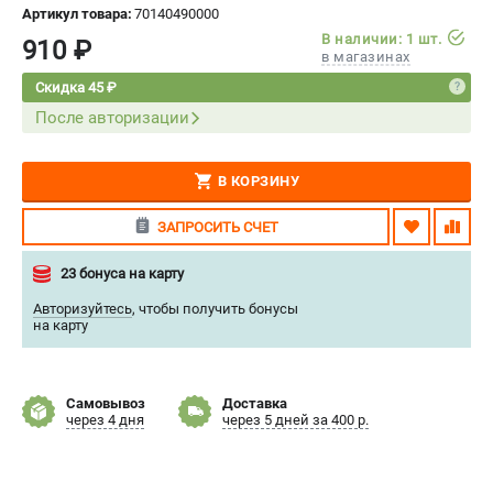
Артикул товара:
70140490000
СРАВНЕНИЕ
(
0
)
В наличии: 1 шт.
910 ₽
в магазинах
ИЗБРАННОЕ
(
0
)
Скидка 45 ₽
После авторизации
МАГАЗИНЫ
В КОРЗИНУ
СЕРВИС
ЗАПРОСИТЬ СЧЕТ
ПОДДЕРЖКА
23 бонуса на карту
Сервисный центр
Нашли дешевле?
Авторизуйтесь
,
чтобы получить бонусы
на карту
Политика обработки персональных данных
ИНФОРМАЦИЯ
Самовывоз
Доставка
через 4 дня
через 5 дней за 400 р.
О компании
Новости
Юридическим лицам