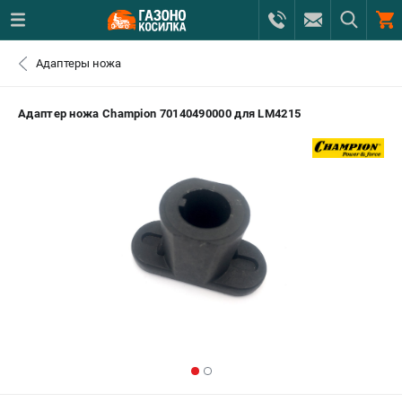
0 
Адаптеры ножа
₽
САНКТ-ПЕТЕРБУРГ
Адаптер ножа Champion 70140490000 для LM4215
+7 (812) 615-80-17
- ЗАКАЗ ИЗДЕЛИЙ
+7 (8112) 59-12-69
- ЗАКАЗ ЗАПЧАСТЕЙ
ЗАКАЗАТЬ ЗАПЧАСТЬ
ВХОД ИЛИ РЕГИСТРАЦИЯ
КАТАЛОГ
АКЦИИ