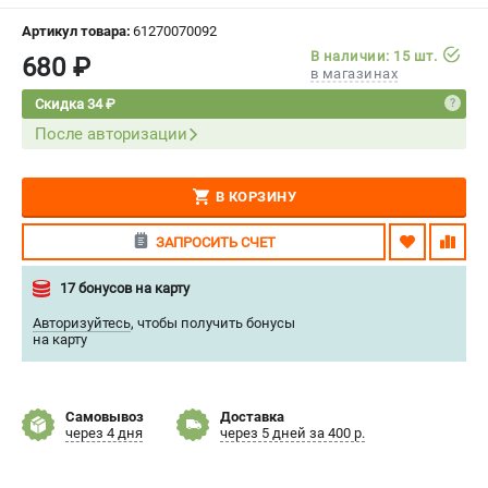
СРАВНЕНИЕ
(
0
)
Артикул товара:
61270070092
В наличии: 15 шт.
680 ₽
в магазинах
ИЗБРАННОЕ
(
0
)
Скидка 34 ₽
После авторизации
МАГАЗИНЫ
СЕРВИС
В КОРЗИНУ
ПОДДЕРЖКА
ЗАПРОСИТЬ СЧЕТ
Сервисный центр
17 бонусов на карту
Нашли дешевле?
Авторизуйтесь
,
чтобы получить бонусы
Политика обработки персональных данных
на карту
ИНФОРМАЦИЯ
Самовывоз
Доставка
О компании
через 4 дня
через 5 дней за 400 р.
Новости
Юридическим лицам