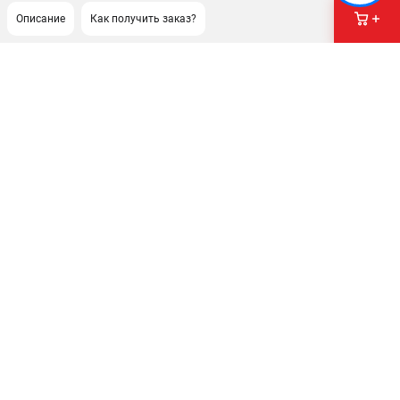
Описание
Как получить заказ?
ПОДДЕРЖКА
Сервисный центр
Нашли дешевле?
Политика обработки персональных данных
ИНФОРМАЦИЯ
О компании
Новости
Юридическим лицам
Как нас найти
Пользовательское соглашение