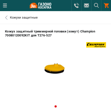
0 
Кожухи защитные
₽
САНКТ-ПЕТЕРБУРГ
Кожух защитный триммерной головки (хомут) Champion
70080120092KIT для T276-527
+7 (812) 615-80-17
- ЗАКАЗ ИЗДЕЛИЙ
+7 (8112) 59-12-69
- ЗАКАЗ ЗАПЧАСТЕЙ
ЗАКАЗАТЬ ЗАПЧАСТЬ
ВХОД ИЛИ РЕГИСТРАЦИЯ
КАТАЛОГ
АКЦИИ