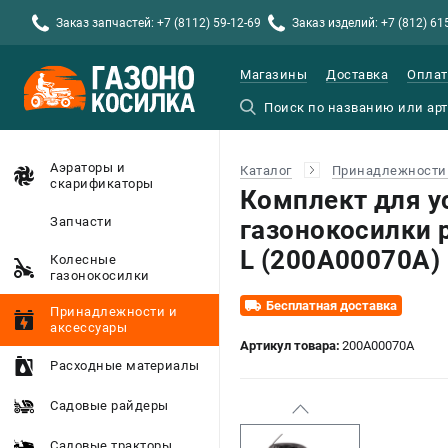
Заказ запчастей: +7 (8112) 59-12-69
Заказ изделий: +7 (812) 61
Магазины
Доставка
Оплат
Аэраторы и
Каталог
Принадлежности 
скарификаторы
Комплект для у
Запчасти
газонокосилки 
L (200A00070A)
Колесные
газонокосилки
Бесплатная доставка
Принадлежности и
аксессуары
Артикул товара:
200A00070A
Расходные материалы
Садовые райдеры
Садовые тракторы