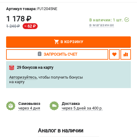
СРАВНЕНИЕ
(
0
)
Артикул товара:
PJ12045NE
1 178 ₽
В наличии: 1 шт.
ИЗБРАННОЕ
(
0
)
в магазинах
1 240 ₽
− 62 ₽
МАГАЗИНЫ
В КОРЗИНУ
СЕРВИС
ЗАПРОСИТЬ СЧЕТ
29 бонусов на карту
ПОДДЕРЖКА
Авторизуйтесь
,
чтобы получить бонусы
Сервисный центр
на карту
Нашли дешевле?
Политика обработки персональных данных
Самовывоз
Доставка
через 4 дня
через 5 дней за 400 р.
ИНФОРМАЦИЯ
О компании
Новости
Аналог в наличии
Юридическим лицам