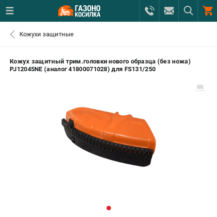
0 
Кожухи защитные
₽
САНКТ-ПЕТЕРБУРГ
Кожух защитный трим.головки нового образца (без ножа)
PJ12045NE (аналог 41800071028) для FS131/250
+7 (812) 615-80-17
- ЗАКАЗ ИЗДЕЛИЙ
+7 (8112) 59-12-69
- ЗАКАЗ ЗАПЧАСТЕЙ
ЗАКАЗАТЬ ЗАПЧАСТЬ
ВХОД ИЛИ РЕГИСТРАЦИЯ
КАТАЛОГ
АКЦИИ