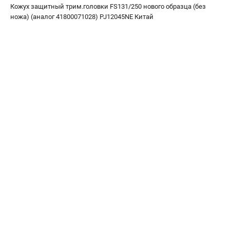
офертой
Кожух защитный трим.головки FS131/250 нового образца (без
ножа) (аналог 41800071028) PJ12045NE Китай
проспект Александровской Фермы, 29АЛ
8 (812) 615-80-17
Режим работы колл-центра:
пн-пт - с 9:00 до 18:00
сб - с 10:00 до 18:00
вс - выходной
ЗАКАЗ ЗАПЧАСТЕЙ
+7 (8112) 59-12-69
zakaz@gazonokosilka-spb.ru