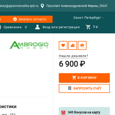
akaz@gazonokosilka-spb.ru
Проспект Александровской Фермы, 29АЛ
Санкт-Петербург
е
Заказать запчасть
0 
Сравнение
0
Вход или регистрация
₽
Нашли дешевле?
6 900 ₽
В КОРЗИНУ
ЗАПРОСИТЬ СЧЕТ
ристики
345 бонусов на карту
, мм : 350