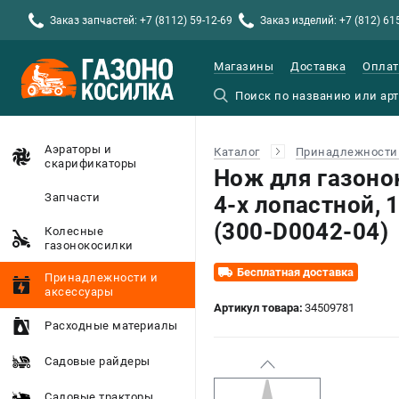
Заказ запчастей: +7 (8112) 59-12-69
Заказ изделий: +7 (812) 61
Магазины
Доставка
Оплат
Аэраторы и
Каталог
Принадлежности 
скарификаторы
Нож для газоно
Запчасти
4-х лопастной, 
(300-D0042-04)
Колесные
газонокосилки
Бесплатная доставка
Принадлежности и
аксессуары
Артикул товара:
34509781
Расходные материалы
Садовые райдеры
Садовые тракторы