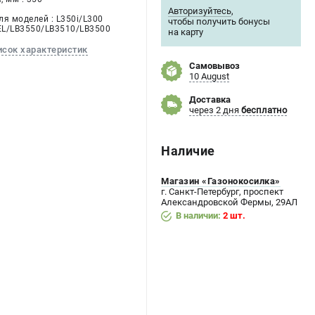
Авторизуйтесь
,
ля моделей : L350i/L300
чтобы получить бонусы
0EL/LB3550/LB3510/LB3500
на карту
исок характеристик
Самовывоз
10 August
Доставка
через 2 дня
бесплатно
Наличие
Магазин «Газонокосилка»
г. Санкт-Петербург, проспект
Александровской Фермы, 29АЛ
В наличии:
2 шт.