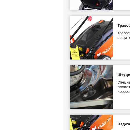
Траво
Травос
защиты
Штуце
Специа
после 
корроз
Надеж