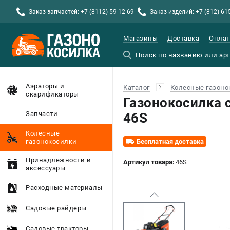
Заказ запчастей: +7 (8112) 59-12-69
Заказ изделий: +7 (812) 61
Магазины
Доставка
Оплат
Аэраторы и
Каталог
Колесные газоно
скарификаторы
Газонокосилка 
Запчасти
46S
Колесные
газонокосилки
Бесплатная доставка
Принадлежности и
Артикул товара:
46S
аксессуары
Расходные материалы
Садовые райдеры
Садовые тракторы