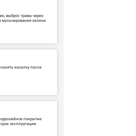
ик, выброс травы через
ля мульчирования зелени
клонять косилку после
коррозийное покрытие
 срок эксплуатации.