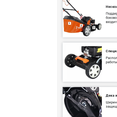
Неско
Поддер
боково
входит
Специ
Распол
работы
Дека и
Ширина
защища