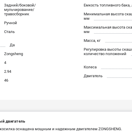
Задний/боковой/
Емкость топливного бака, 
мульчирование/
травосборник
Минимальная высота ска
мм
Ручной
Максимальная высота ск
Сталь
мм
Масса, кг
Да
Регулировка высоты скаш
Zongsheng
количество положений
4
Колеса
2.94
Двигатель
46
й двигатель
окосилка оснащена мощным и надежным двигателем ZONGSHENG.