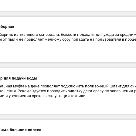
сборник
борник из тканевого материала. Емкость подходит для ухода за средни
 от пыли не позволяет мелкому сору попадать на пользователя в проц
р для подачи воды
льная муфта на деке позволяет подключить поливочный шланг для оч
кошения. Рекомендуется проводить очистку деки сразу по завершении 
ии и увеличения срока эксплуатации техники.
ные большие колеса