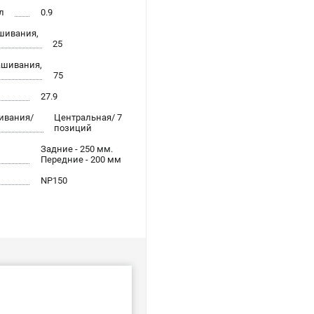
л
0.9
шивания,
25
ашивания,
75
27.9
ивания/
Центральная/ 7
позиций
Задние - 250 мм.
Передние - 200 мм
NP150