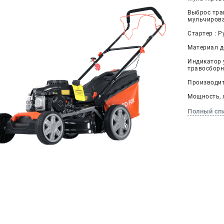
Выброс тра
мульчиров
Стартер : Р
Материал д
Индикатор 
травосборн
Производит
Мощность, л.
Полный сп