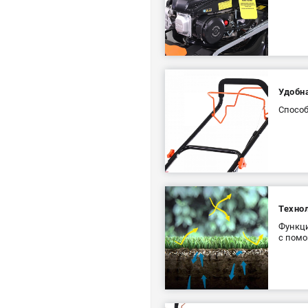
Удобн
Способ
Технол
Функци
с помо