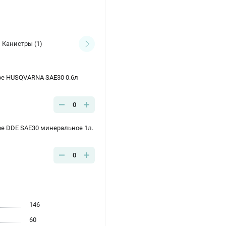
Канистры
(1)
ое HUSQVARNA SAE30 0.6л
0
ое DDE SAE30 минеральное 1л.
0
146
60