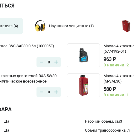
ИТЬСЯ
игателя
(4)
Наушники защитные
(1)
тное B&S SAE30 0.6л (100005E)
Масло 4-х тактн
(5774192-01)
963 ₽
0
В наличии: 2
х тактных двигателей B&S 5W30
Масло 4-х тактн
интетическое всесезонное
(M-SAE30)
580 ₽
0
В наличии: 1
ВАРА
Да
Рабочий объем, см3
Да
Объем травосборника, л