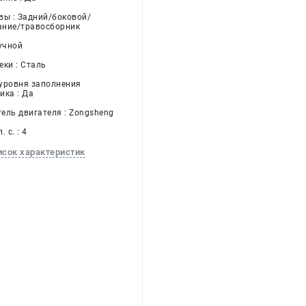
вы : Задний/боковой/
ание/травосборник
учной
еки : Сталь
уровня заполнения
ика : Да
ель двигателя : Zongsheng
 с. : 4
исок характеристик