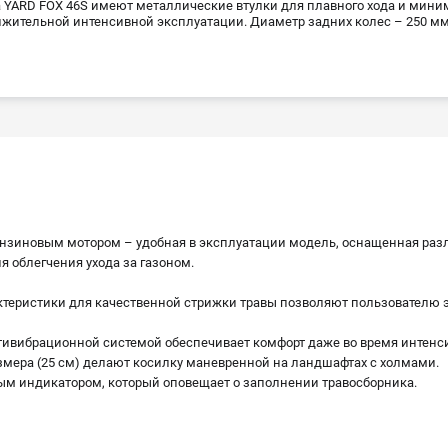
 YARD FOX 46S имеют металлические втулки для плавного хода и мин
жительной интенсивной эксплуатации. Диаметр задних колес – 250 мм,
бензиновым мотором – удобная в эксплуатации модель, оснащенная ра
облегчения ухода за газоном.
ктеристики для качественной стрижки травы позволяют пользователю 
нтивибрационной системой обеспечивает комфорт даже во время интенс
азмера (25 см) делают косилку маневренной на ландшафтах с холмами.
ым индикатором, который оповещает о заполнении травосборника.