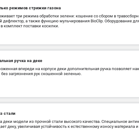
лько режимов стрижки газона
живает три режима обработки зелени: кошение со сбором в травосборн
й дефлектор, а также функцию мульчирования BioClip. Оборудование д
 в комплект поставки косилки.
альная ручка на деке
оженная впереди на корпусе деки дополнительная ручка позволяет на
 без загрязнения рук скошенной зеленью.
з стали
 деки модели из прочной стали высокого качества. Специальное анти
ет деку, увеличивая устойчивость к естественному износу материала и