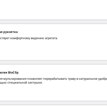
ая рукоятка
ствует комфортному ведению агрегата.
огия BioClip
я мульчирования позволяет перерабатывать траву в натуральное удоб
щью специальной заглушки.