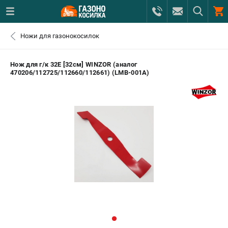
0 
Ножи для газонокосилок
₽
САНКТ-ПЕТЕРБУРГ
Нож для г/к 32E [32см] WINZOR (аналог
470206/112725/112660/112661) (LMB-001A)
+7 (812) 615-80-17
- ЗАКАЗ ИЗДЕЛИЙ
+7 (8112) 59-12-69
- ЗАКАЗ ЗАПЧАСТЕЙ
ЗАКАЗАТЬ ЗАПЧАСТЬ
ВХОД ИЛИ РЕГИСТРАЦИЯ
КАТАЛОГ
АКЦИИ