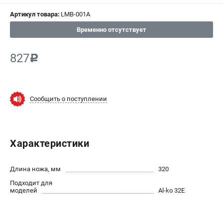
СРАВНЕНИЕ
(
0
)
Артикул товара:
LMB-001A
Временно отсутствует
ИЗБРАННОЕ
(
0
)
827
c
МАГАЗИНЫ
СЕРВИС
Сообщить о поступлении
ПОДДЕРЖКА
Сервисный центр
Нашли дешевле?
Характеристики
Политика обработки персональных данных
Длина ножа, мм
320
ИНФОРМАЦИЯ
Подходит для
моделей
Al-ko 32E
О компании
Новости
Юридическим лицам