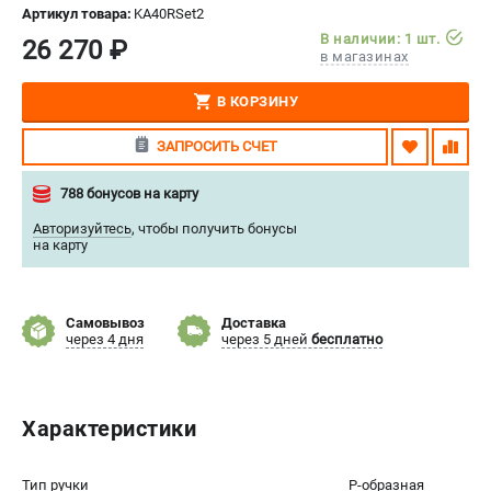
Артикул товара:
KA40RSet2
СРАВНЕНИЕ
(
0
)
В наличии: 1 шт.
26 270 ₽
в магазинах
ИЗБРАННОЕ
(
0
)
В КОРЗИНУ
МАГАЗИНЫ
ЗАПРОСИТЬ СЧЕТ
СЕРВИС
788 бонусов на карту
Авторизуйтесь
,
чтобы получить бонусы
ПОДДЕРЖКА
на карту
Сервисный центр
Нашли дешевле?
Самовывоз
Доставка
Политика обработки персональных данных
через 4 дня
через 5 дней
бесплатно
ИНФОРМАЦИЯ
Характеристики
О компании
Новости
Юридическим лицам
Тип ручки
P-образная