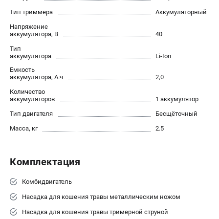
Как нас найти
Тип триммера
Аккумуляторный
Пользовательское соглашение
Напряжение
Способы оплаты
аккумулятора, В
40
Тип
аккумулятора
Li-Ion
САДОВАЯ ТЕХНИКА
Емкость
Аэраторы и скарификаторы
аккумулятора, А.ч
2,0
Газонокосилки
Количество
Принадлежности и аксессуары
аккумуляторов
1 аккумулятор
Расходные материалы
Тип двигателя
Бесщёточный
Садовые райдеры
Масса, кг
2.5
Садовые тракторы
Средства защиты
Триммеры и мотокосы
Комплектация
Комбидвигатель
ТЕЛЕФОН (САНКТ-ПЕТЕРБУРГ)
Насадка для кошения травы металлическим ножом
+7 (812) 615-80-17
Информация размещённая на сайте не является публичной
Насадка для кошения травы тримерной струной