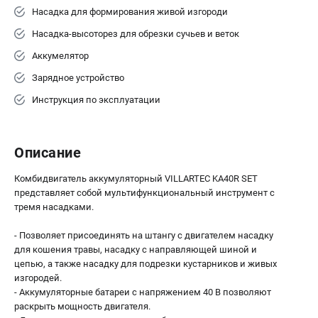
офертой
Насадка для формирования живой изгороди
проспект Александровской Фермы, 29АЛ
Насадка-высоторез для обрезки сучьев и веток
8 (812) 615-80-17
Режим работы колл-центра:
Аккумелятор
пн-пт - с 9:00 до 18:00
Зарядное устройство
сб - с 10:00 до 18:00
вс - выходной
Инструкция по эксплуатации
ЗАКАЗ ЗАПЧАСТЕЙ
+7 (8112) 59-12-69
zakaz@gazonokosilka-spb.ru
Описание
Комбидвигатель аккумуляторный VILLARTEC KА40R SET
представляет собой мультифункциональный инструмент с
тремя насадками.
- Позволяет присоединять на штангу с двигателем насадку
для кошения травы, насадку с направляющей шиной и
цепью, а также насадку для подрезки кустарников и живых
изгородей.
- Аккумуляторные батареи с напряжением 40 В позволяют
раскрыть мощность двигателя.