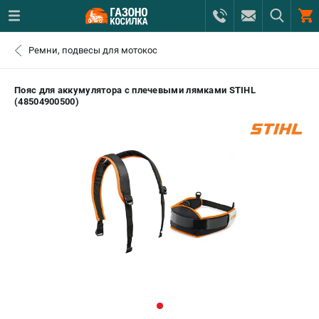
0 
Ремни, подвесы для мотокос
₽
САНКТ-ПЕТЕРБУРГ
Пояс для аккумулятора с плечевыми лямками STIHL
(48504900500)
+7 (812) 615-80-17
- ЗАКАЗ ИЗДЕЛИЙ
+7 (8112) 59-12-69
- ЗАКАЗ ЗАПЧАСТЕЙ
ЗАКАЗАТЬ ЗАПЧАСТЬ
ВХОД ИЛИ РЕГИСТРАЦИЯ
КАТАЛОГ
АКЦИИ