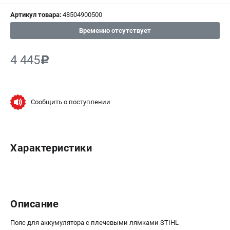
СРАВНЕНИЕ
(
0
)
Артикул товара:
48504900500
Временно отсутствует
ИЗБРАННОЕ
(
0
)
4 445
c
МАГАЗИНЫ
СЕРВИС
Сообщить о поступлении
ПОДДЕРЖКА
Сервисный центр
Нашли дешевле?
Характеристики
Политика обработки персональных данных
ИНФОРМАЦИЯ
О компании
Описание
Новости
Пояс для аккумулятора с плечевыми лямками STIHL
Юридическим лицам