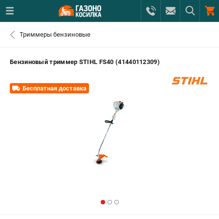
0 
Триммеры бензиновые
₽
САНКТ-ПЕТЕРБУРГ
Бензиновый триммер STIHL FS40 (41440112309)
+7 (812) 615-80-17
- ЗАКАЗ ИЗДЕЛИЙ
Бесплатная доставка
+7 (8112) 59-12-69
- ЗАКАЗ ЗАПЧАСТЕЙ
ЗАКАЗАТЬ ЗАПЧАСТЬ
ВХОД ИЛИ РЕГИСТРАЦИЯ
КАТАЛОГ
АКЦИИ