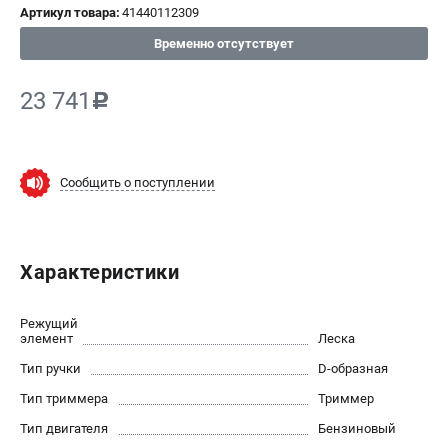
Артикул товара:
41440112309
СРАВНЕНИЕ
(
0
)
Временно отсутствует
ИЗБРАННОЕ
(
0
)
23 741
c
МАГАЗИНЫ
СЕРВИС
Сообщить о поступлении
ПОДДЕРЖКА
Сервисный центр
Характеристики
Нашли дешевле?
Политика обработки персональных данных
Режущий
элемент
Леска
ИНФОРМАЦИЯ
Тип ручки
D-образная
О компании
Тип триммера
Триммер
Новости
Тип двигателя
Бензиновый
Юридическим лицам