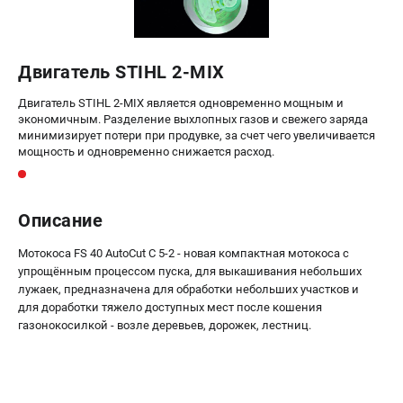
офертой
проспект Александровской Фермы, 29АЛ
8 (812) 615-80-17
Двигатель STIHL 2-MIX
Режим работы колл-центра:
пн-пт - с 9:00 до 18:00
сб - с 10:00 до 18:00
Двигатель STIHL 2-MIX является одновременно мощным и
вс - выходной
экономичным. Разделение выхлопных газов и свежего заряда
минимизирует потери при продувке, за счет чего увеличивается
ЗАКАЗ ЗАПЧАСТЕЙ
мощность и одновременно снижается расход.
+7 (8112) 59-12-69
zakaz@gazonokosilka-spb.ru
Описание
Мотокоса FS 40 AutoCut C 5-2 - новая компактная мотокоса с
упрощённым процессом пуска, для выкашивания небольших
лужаек, предназначена для обработки небольших участков и
для доработки тяжело доступных мест после кошения
газонокосилкой - возле деревьев, дорожек, лестниц.