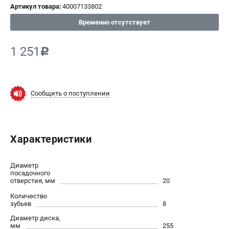
Артикул товара:
40007133802
СРАВНЕНИЕ
(
0
)
Временно отсутствует
ИЗБРАННОЕ
(
0
)
1 251
c
МАГАЗИНЫ
СЕРВИС
Сообщить о поступлении
ПОДДЕРЖКА
Сервисный центр
Характеристики
Нашли дешевле?
Политика обработки персональных данных
Диаметр
посадочного
отверстия, мм
20
ИНФОРМАЦИЯ
Количество
О компании
зубьев
8
Новости
Диаметр диска,
Юридическим лицам
мм
255