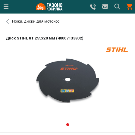
0 
Ножи, диски для мотокос
₽
САНКТ-ПЕТЕРБУРГ
Диск STIHL 8Т 255х20 мм (40007133802)
+7 (812) 615-80-17
- ЗАКАЗ ИЗДЕЛИЙ
+7 (8112) 59-12-69
- ЗАКАЗ ЗАПЧАСТЕЙ
ЗАКАЗАТЬ ЗАПЧАСТЬ
ВХОД ИЛИ РЕГИСТРАЦИЯ
КАТАЛОГ
АКЦИИ