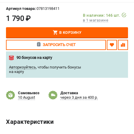
СРАВНЕНИЕ
(
0
)
Артикул товара:
07813198411
В наличии: 146 шт.
1 790 ₽
в 1 магазине
ИЗБРАННОЕ
(
0
)
В КОРЗИНУ
МАГАЗИНЫ
ЗАПРОСИТЬ СЧЕТ
СЕРВИС
90 бонусов на карту
ПОДДЕРЖКА
Авторизуйтесь
,
чтобы получить бонусы
на карту
Сервисный центр
Нашли дешевле?
Политика обработки персональных данных
Самовывоз
Доставка
10 August
через 3 дня за 400 р.
ИНФОРМАЦИЯ
О компании
Характеристики
Новости
Юридическим лицам