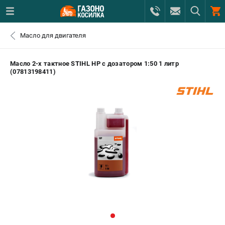
0 
Масло для двигателя
₽
САНКТ-ПЕТЕРБУРГ
Масло 2-х тактное STIHL HP с дозатором 1:50 1 литр
(07813198411)
+7 (812) 615-80-17
- ЗАКАЗ ИЗДЕЛИЙ
+7 (8112) 59-12-69
- ЗАКАЗ ЗАПЧАСТЕЙ
ЗАКАЗАТЬ ЗАПЧАСТЬ
ВХОД ИЛИ РЕГИСТРАЦИЯ
КАТАЛОГ
АКЦИИ