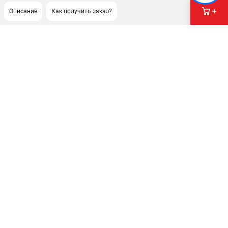
Описание
Как получить заказ?
ПОДДЕРЖКА
Сервисный центр
Нашли дешевле?
Политика обработки персональных данных
ИНФОРМАЦИЯ
О компании
Новости
Юридическим лицам
Как нас найти
Пользовательское соглашение