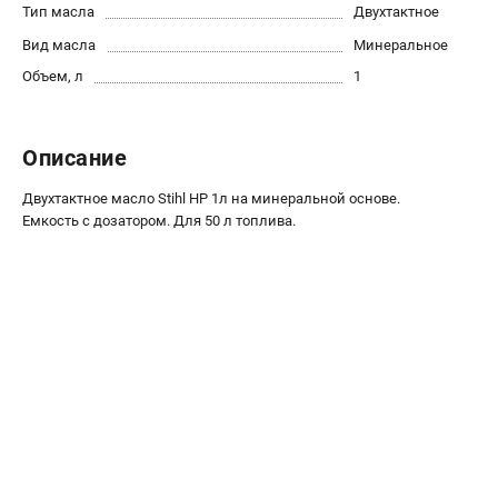
Тип масла
Двухтактное
Как нас найти
Вид масла
Пользовательское соглашение
Минеральное
Способы оплаты
Объем, л
1
САДОВАЯ ТЕХНИКА
Описание
Аэраторы и скарификаторы
Газонокосилки
Двухтактное масло Stihl HP 1л на минеральной основе.
Емкость с дозатором. Для 50 л топлива.
Принадлежности и аксессуары
Расходные материалы
Садовые райдеры
Садовые тракторы
Средства защиты
Триммеры и мотокосы
ТЕЛЕФОН (САНКТ-ПЕТЕРБУРГ)
+7 (812) 615-80-17
Информация размещённая на сайте не является публичной