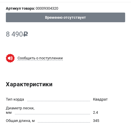
СРАВНЕНИЕ
(
0
)
Артикул товара:
00009304320
Временно отсутствует
ИЗБРАННОЕ
(
0
)
8 490
c
МАГАЗИНЫ
СЕРВИС
Сообщить о поступлении
ПОДДЕРЖКА
Сервисный центр
Нашли дешевле?
Характеристики
Политика обработки персональных данных
Тип корда
Квадрат
ИНФОРМАЦИЯ
Диаметр лески,
мм
2.4
О компании
Общая длина, м
345
Новости
Юридическим лицам