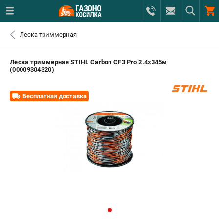
0 
Леска триммерная
₽
САНКТ-ПЕТЕРБУРГ
Леска триммерная STIHL Carbon CF3 Pro 2.4х345м
(00009304320)
+7 (812) 615-80-17
- ЗАКАЗ ИЗДЕЛИЙ
Бесплатная доставка
+7 (8112) 59-12-69
- ЗАКАЗ ЗАПЧАСТЕЙ
ЗАКАЗАТЬ ЗАПЧАСТЬ
ВХОД ИЛИ РЕГИСТРАЦИЯ
КАТАЛОГ
АКЦИИ