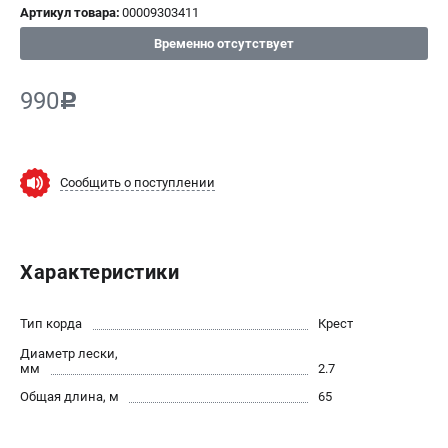
Артикул товара:
00009303411
СРАВНЕНИЕ
(
0
)
Временно отсутствует
ИЗБРАННОЕ
(
0
)
990
c
МАГАЗИНЫ
СЕРВИС
Сообщить о поступлении
ПОДДЕРЖКА
Сервисный центр
Характеристики
Нашли дешевле?
Политика обработки персональных данных
Тип корда
Крест
Диаметр лески,
ИНФОРМАЦИЯ
мм
2.7
О компании
Общая длина, м
65
Новости
Юридическим лицам