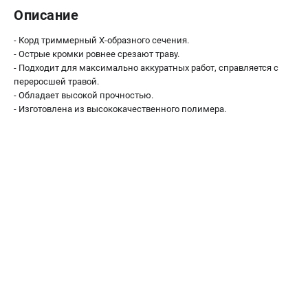
Как нас найти
Описание
Пользовательское соглашение
- Корд триммерный X-образного сечения.
Способы оплаты
- Острые кромки ровнее срезают траву.
- Подходит для максимально аккуратных работ, справляется с
переросшей травой.
САДОВАЯ ТЕХНИКА
- Обладает высокой прочностью.
Аэраторы и скарификаторы
- Изготовлена из высококачественного полимера.
Газонокосилки
Принадлежности и аксессуары
Расходные материалы
Садовые райдеры
Садовые тракторы
Средства защиты
Триммеры и мотокосы
ТЕЛЕФОН (САНКТ-ПЕТЕРБУРГ)
+7 (812) 615-80-17
Информация размещённая на сайте не является публичной