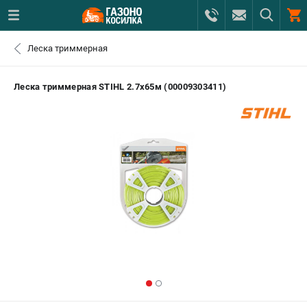
0 
Леска триммерная
₽
САНКТ-ПЕТЕРБУРГ
Леска триммерная STIHL 2.7х65м (00009303411)
+7 (812) 615-80-17
- ЗАКАЗ ИЗДЕЛИЙ
+7 (8112) 59-12-69
- ЗАКАЗ ЗАПЧАСТЕЙ
ЗАКАЗАТЬ ЗАПЧАСТЬ
ВХОД ИЛИ РЕГИСТРАЦИЯ
КАТАЛОГ
АКЦИИ