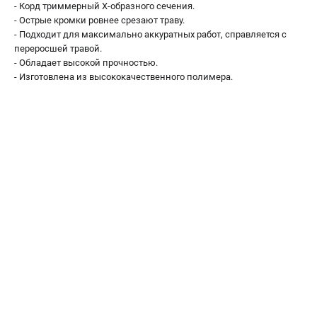
- Корд триммерный X-образного сечения.
Как нас найти
- Острые кромки ровнее срезают траву.
Пользовательское соглашение
- Подходит для максимально аккуратных работ, справляется с
Способы оплаты
переросшей травой.
- Обладает высокой прочностью.
- Изготовлена из высококачественного полимера.
САДОВАЯ ТЕХНИКА
Аэраторы и скарификаторы
Газонокосилки
Принадлежности и аксессуары
Расходные материалы
Садовые райдеры
Садовые тракторы
Средства защиты
Триммеры и мотокосы
ТЕЛЕФОН (САНКТ-ПЕТЕРБУРГ)
+7 (812) 615-80-17
Информация размещённая на сайте не является публичной