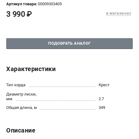
Артикул товара:
00009303405
СРАВНЕНИЕ
(
0
)
3 990 ₽
в магазинах
ИЗБРАННОЕ
(
0
)
МАГАЗИНЫ
ПОДОБРАТЬ АНАЛОГ
СЕРВИС
Характеристики
ПОДДЕРЖКА
Сервисный центр
Тип корда
Крест
Нашли дешевле?
Диаметр лески,
Политика обработки персональных данных
мм
2.7
Общая длина, м
349
ИНФОРМАЦИЯ
О компании
Новости
Описание
Юридическим лицам